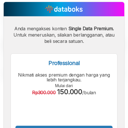
Anda mengakses konten
Single Data Premium.
Untuk meneruskan, silakan berlangganan, atau
beli secara satuan.
Professional
Nikmati akses premium dengan harga yang
lebih terjangkau.
Mulai dari
A
A
A
150.000
Rp300.000
/bulan
Font
Font
Font
Kecil
Sedang
Besar