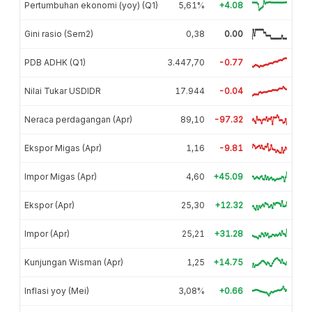
Pertumbuhan ekonomi (yoy) (Q1)
5,61%
+4.08
Gini rasio (Sem2)
0,38
0.00
PDB ADHK (Q1)
3.447,70
-0.77
Nilai Tukar USDIDR
17.944
-0.04
Neraca perdagangan (Apr)
89,10
-97.32
Ekspor Migas (Apr)
1,16
-9.81
Impor Migas (Apr)
4,60
+45.09
Ekspor (Apr)
25,30
+12.32
Impor (Apr)
25,21
+31.28
Kunjungan Wisman (Apr)
1,25
+14.75
Inflasi yoy (Mei)
3,08%
+0.66