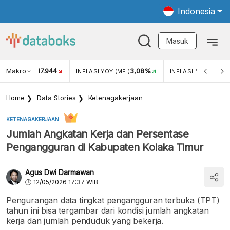
Indonesia
Masuk
Makro
17.944
3,08%
UKAR USD/IDR
INFLASI YOY (MEI)
INFLASI MOM (MEI)
Home
Data Stories
Ketenagakerjaan
KETENAGAKERJAAN
Jumlah Angkatan Kerja dan Persentase
Pengangguran di Kabupaten Kolaka Timur
Agus Dwi Darmawan
12/05/2026 17:37 WIB
Pengurangan data tingkat pengangguran terbuka (TPT)
tahun ini bisa tergambar dari kondisi jumlah angkatan
kerja dan jumlah penduduk yang bekerja.