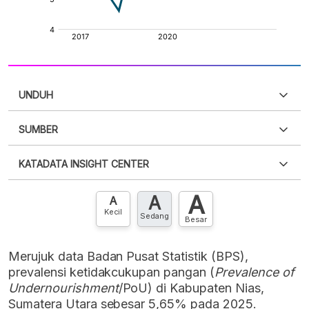
UNDUH
SUMBER
PDF
PNG
Silakan
login
untuk mengakses informasi ini
.
Belum
KATADATA INSIGHT CENTER
punya akun?
Silakan
Daftar sekarang
,
GRATIS!
XLS
EMBED
A
A
Hubungi sekarang »
A
Kecil
Sedang
Besar
Merujuk data Badan Pusat Statistik (BPS),
prevalensi ketidakcukupan pangan (
Prevalence of
Undernourishment
/PoU) di Kabupaten Nias,
Sumatera Utara sebesar 5,65% pada 2025.