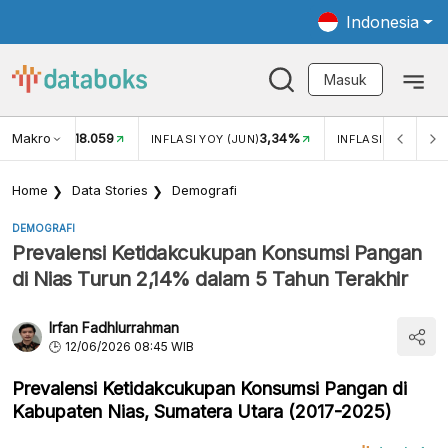
Indonesia
Masuk
Makro
18.059
3,34%
UKAR USD/IDR
INFLASI YOY (JUN)
INFLASI MOM (JUN
Home
Data Stories
Demografi
DEMOGRAFI
Prevalensi Ketidakcukupan Konsumsi Pangan
di Nias Turun 2,14% dalam 5 Tahun Terakhir
Irfan Fadhlurrahman
12/06/2026 08:45 WIB
Prevalensi Ketidakcukupan Konsumsi Pangan di
Kabupaten Nias, Sumatera Utara (2017-2025)