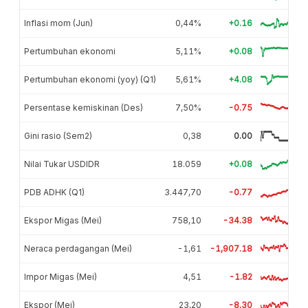
Inflasi mom (Jun)
0,44%
+0.16
Pertumbuhan ekonomi
5,11%
+0.08
Pertumbuhan ekonomi (yoy) (Q1)
5,61%
+4.08
Persentase kemiskinan (Des)
7,50%
-0.75
Gini rasio (Sem2)
0,38
0.00
Nilai Tukar USDIDR
18.059
+0.08
PDB ADHK (Q1)
3.447,70
-0.77
Ekspor Migas (Mei)
758,10
-34.38
Neraca perdagangan (Mei)
-1,61
-1,907.18
Impor Migas (Mei)
4,51
-1.82
Ekspor (Mei)
23,20
-8.30