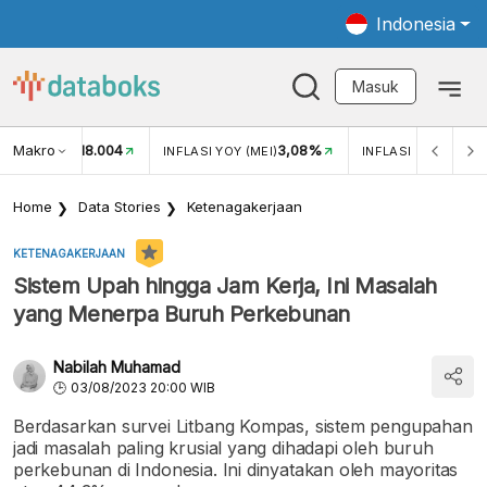
Indonesia
Masuk
Makro
18.004
3,08%
UKAR USD/IDR
INFLASI YOY (MEI)
INFLASI MOM (MEI)
Home
Data Stories
Ketenagakerjaan
KETENAGAKERJAAN
Sistem Upah hingga Jam Kerja, Ini Masalah
yang Menerpa Buruh Perkebunan
Nabilah Muhamad
03/08/2023 20:00 WIB
Berdasarkan survei Litbang Kompas, sistem pengupahan
jadi masalah paling krusial yang dihadapi oleh buruh
perkebunan di Indonesia. Ini dinyatakan oleh mayoritas