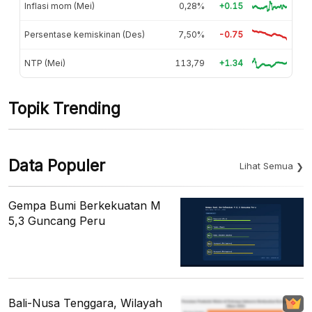
Inflasi mom (Mei)
0,28%
+0.15
Persentase kemiskinan (Des)
7,50%
-0.75
NTP (Mei)
113,79
+1.34
Topik Trending
Data Populer
Lihat Semua
Gempa Bumi Berkekuatan M
5,3 Guncang Peru
Bali-Nusa Tenggara, Wilayah