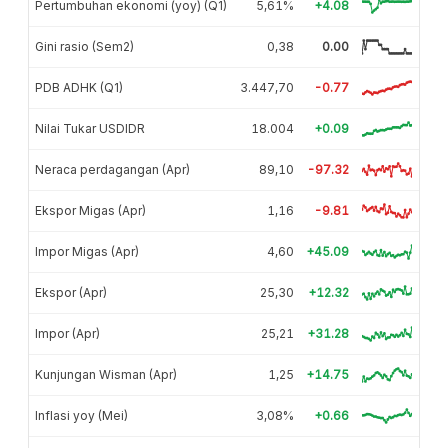
Pertumbuhan ekonomi (yoy) (Q1)
5,61%
+4.08
Gini rasio (Sem2)
0,38
0.00
PDB ADHK (Q1)
3.447,70
-0.77
Nilai Tukar USDIDR
18.004
+0.09
Neraca perdagangan (Apr)
89,10
-97.32
Ekspor Migas (Apr)
1,16
-9.81
Impor Migas (Apr)
4,60
+45.09
Ekspor (Apr)
25,30
+12.32
Impor (Apr)
25,21
+31.28
Kunjungan Wisman (Apr)
1,25
+14.75
Inflasi yoy (Mei)
3,08%
+0.66