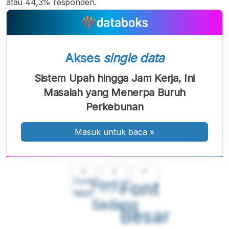
atau 44,3% responden.
Akses
single data
Sistem Upah hingga Jam Kerja, Ini
Masalah yang Menerpa Buruh
Perkebunan
Masuk untuk baca
»
A
A
A
Font
Font
Font
Kecil
Sedang
Besar