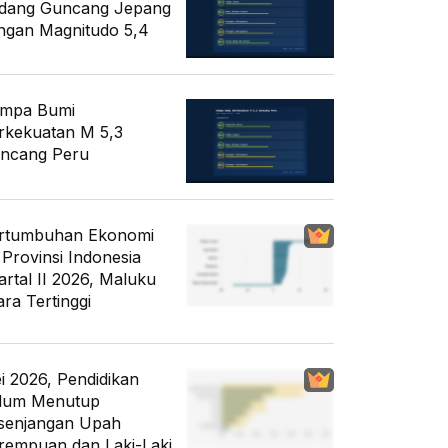
dang Guncang Jepang
ngan Magnitudo 5,4
mpa Bumi
rkekuatan M 5,3
ncang Peru
rtumbuhan Ekonomi
 Provinsi Indonesia
artal II 2026, Maluku
ara Tertinggi
i 2026, Pendidikan
lum Menutup
senjangan Upah
rempuan dan Laki-Laki