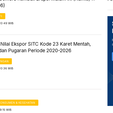
26)
FI
20:49 WIB
k Nilai Ekspor SITC Kode 23 Karet Mentah,
s dan Pugaran Periode 2020-2026
ANGAN
20:36 WIB
KONSUMEN & KESEHATAN
19:15 WIB