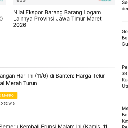
Se
de
Nilai Ekspor Barang Barang Logam
00
Lainnya Provinsi Jawa Timur Maret
2026
Ge
Be
Gu
Pe
38
ngan Hari Ini (11/6) di Banten: Harga Telur
Ku
ai Merah Turun
Ut
& MAKRO
20:52 WIB
Me
Be
Ke
Semeru Kembali Erupsi Malam Ini (Kamis, 11
Pe