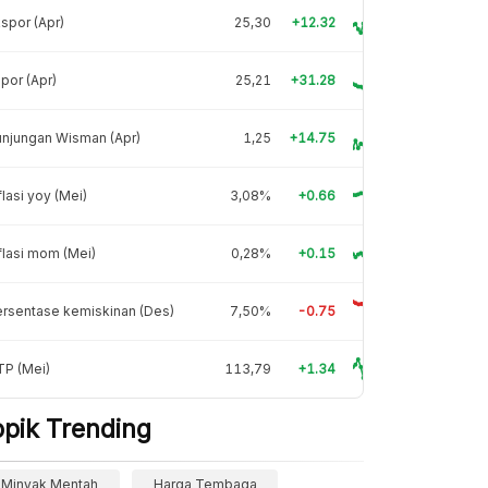
spor (Apr)
25,30
+12.32
por (Apr)
25,21
+31.28
njungan Wisman (Apr)
1,25
+14.75
flasi yoy (Mei)
3,08%
+0.66
flasi mom (Mei)
0,28%
+0.15
rsentase kemiskinan (Des)
7,50%
-0.75
TP (Mei)
113,79
+1.34
opik Trending
Minyak Mentah
Harga Tembaga