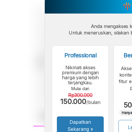
Anda mengakses 
Untuk meneruskan, silakan b
Professional
Be
Nikmati akses
Akse
premium dengan
konte
harga yang lebih
fitur 
terjangkau.
Mulai dari
Rp300.000
150.000
/bulan
50
Hanya
Dapatkan
Le
Sekarang
»