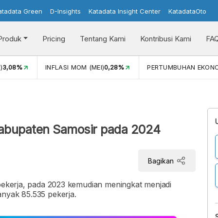
atadata Green
D-Insights
Katadata Insight Center
KatadataOto
Produk
Pricing
Tentang Kami
Kontribusi Kami
FA
)
3,08%
INFLASI MOM (MEI)
0,28%
PERTUMBUHAN EKON
Kabupaten Samosir pada 2024
Bagikan
 pekerja, pada 2023 kemudian meningkat menjadi
anyak 85.535 pekerja.