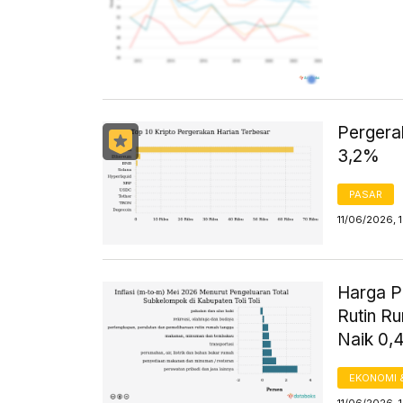
Pergerak
3,2%
PASAR
11/06/2026, 
Harga P
Rutin Ru
Naik 0
EKONOMI 