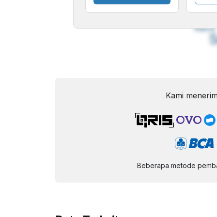
A
Font
F
Kecil
Kami menerim
Beberapa metode pembay