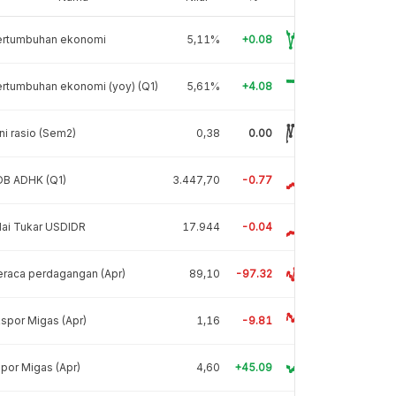
ertumbuhan ekonomi
5,11%
+0.08
rtumbuhan ekonomi (yoy) (Q1)
5,61%
+4.08
ni rasio (Sem2)
0,38
0.00
DB ADHK (Q1)
3.447,70
-0.77
lai Tukar USDIDR
17.944
-0.04
raca perdagangan (Apr)
89,10
-97.32
spor Migas (Apr)
1,16
-9.81
por Migas (Apr)
4,60
+45.09