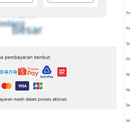
A
A
ont
Font
P
Sedang
Besar
Pe
Gi
a pembayaran berikut:
P
Ni
Ne
aran masih dalam proses aktivasi.
Ek
Im