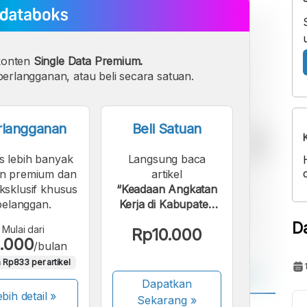
konten
Single Data Premium.
erlangganan, atau beli secara satuan.
rlangganan
Beli Satuan
s lebih banyak
Langsung baca
n premium dan
artikel
eksklusif khusus
“Keadaan Angkatan
pelanggan.
Kerja di Kabupaten
Samosir pada 2024”.
D
Mulai dari
Rp10.000
.000
/bulan
 Rp833 per artikel
Dapatkan
bih detail »
Sekarang
»