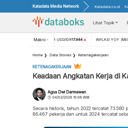
Katadata Media Network
Katadata.co.id
K
Lihat Topik
 (APR)
1,25
NILAI TUKAR USD/IDR
Makro
17.944
INFLASI YOY (MEI
Home
Data Stories
Ketenagakerjaan
KETENAGAKERJAAN
Keadaan Angkatan Kerja di 
Agus Dwi Darmawan
04/03/2026 15:06 WIB
Secara historis, tahun 2022 tercatat 73.560
86.467 pekerja dan untuk 2024 tercatat seb