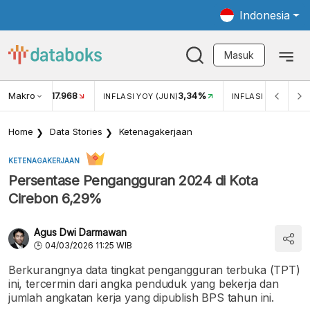
Indonesia
Masuk
Makro
17.968
3,34%
UKAR USD/IDR
INFLASI YOY (JUN)
INFLASI MOM (JUN
Home
Data Stories
Ketenagakerjaan
KETENAGAKERJAAN
Persentase Pengangguran 2024 di Kota
Cirebon 6,29%
Agus Dwi Darmawan
04/03/2026 11:25 WIB
Berkurangnya data tingkat pengangguran terbuka (TPT)
ini, tercermin dari angka penduduk yang bekerja dan
jumlah angkatan kerja yang dipublish BPS tahun ini.