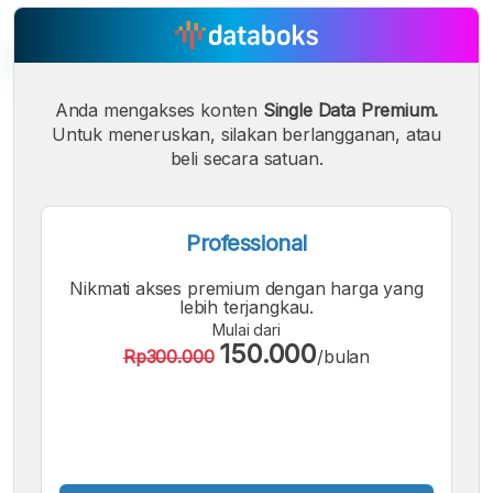
Anda mengakses konten
Single Data Premium.
Untuk meneruskan, silakan berlangganan, atau
A
A
A
Font
Font
beli secara satuan.
Font
Kecil
Sedang
Besar
Professional
Nikmati akses premium dengan harga yang
lebih terjangkau.
Mulai dari
150.000
Rp300.000
/bulan