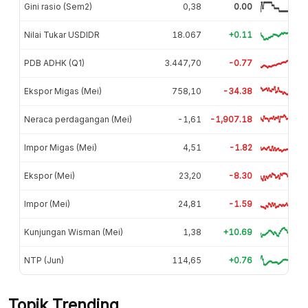
Gini rasio (Sem2)
0,38
0.00
Nilai Tukar USDIDR
18.067
+0.11
PDB ADHK (Q1)
3.447,70
-0.77
Ekspor Migas (Mei)
758,10
-34.38
Neraca perdagangan (Mei)
-1,61
-1,907.18
Impor Migas (Mei)
4,51
-1.82
Ekspor (Mei)
23,20
-8.30
Impor (Mei)
24,81
-1.59
Kunjungan Wisman (Mei)
1,38
+10.69
NTP (Jun)
114,65
+0.76
Topik Trending