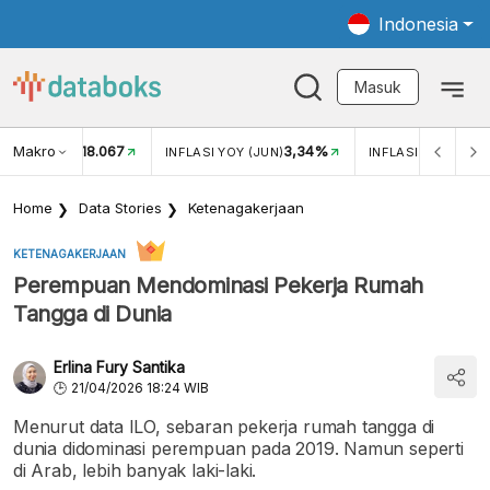
Indonesia
Masuk
Makro
18.067
3,34%
UKAR USD/IDR
INFLASI YOY (JUN)
INFLASI MOM (JUN
Home
Data Stories
Ketenagakerjaan
KETENAGAKERJAAN
Perempuan Mendominasi Pekerja Rumah
Tangga di Dunia
Erlina Fury Santika
21/04/2026 18:24 WIB
Menurut data ILO, sebaran pekerja rumah tangga di
dunia didominasi perempuan pada 2019. Namun seperti
di Arab, lebih banyak laki-laki.