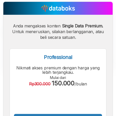
Anda mengakses konten
Single Data Premium.
Untuk meneruskan, silakan berlangganan, atau
beli secara satuan.
Professional
Nikmati akses premium dengan harga yang
lebih terjangkau.
Mulai dari
A
A
A
150.000
Rp300.000
/bulan
Font
Font
Font
Kecil
Sedang
Besar