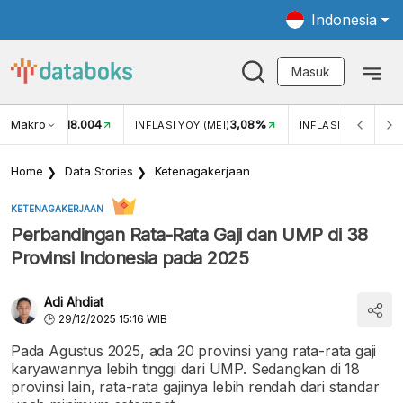
Indonesia
Masuk
Makro
18.004
3,08%
UKAR USD/IDR
INFLASI YOY (MEI)
INFLASI MOM (MEI)
Home
Data Stories
Ketenagakerjaan
KETENAGAKERJAAN
Perbandingan Rata-Rata Gaji dan UMP di 38
Provinsi Indonesia pada 2025
Adi Ahdiat
29/12/2025 15:16 WIB
Pada Agustus 2025, ada 20 provinsi yang rata-rata gaji
karyawannya lebih tinggi dari UMP. Sedangkan di 18
provinsi lain, rata-rata gajinya lebih rendah dari standar