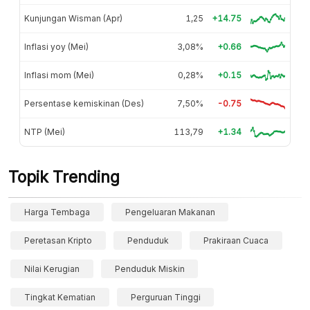
Kunjungan Wisman (Apr)
1,25
+14.75
Inflasi yoy (Mei)
3,08%
+0.66
Inflasi mom (Mei)
0,28%
+0.15
Persentase kemiskinan (Des)
7,50%
-0.75
NTP (Mei)
113,79
+1.34
Topik Trending
Harga Tembaga
Pengeluaran Makanan
Peretasan Kripto
Penduduk
Prakiraan Cuaca
Nilai Kerugian
Penduduk Miskin
Tingkat Kematian
Perguruan Tinggi