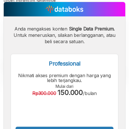
upah minimum setempat.
Anda mengakses konten
Single Data Premium.
Untuk meneruskan, silakan berlangganan, atau
beli secara satuan.
Professional
Nikmati akses premium dengan harga yang
lebih terjangkau.
Mulai dari
150.000
Rp300.000
/bulan
A
A
A
Font
Font
Font
Kecil
Sedang
Besar