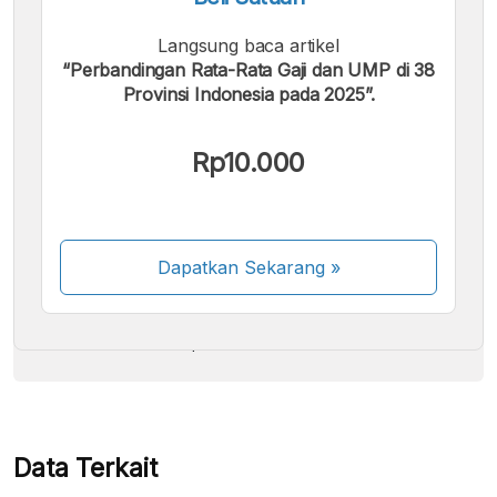
Langsung baca artikel
“Perbandingan Rata-Rata Gaji dan UMP di 38
Provinsi Indonesia pada 2025”.
Kami menerima pembayaran berikut:
Rp10.000
Dapatkan Sekarang
»
Beberapa metode pembayaran masih dalam
proses aktivasi.
Data Terkait