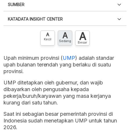
SUMBER
PDF
PNG
Silakan
login
untuk mengakses informasi ini
.
Belum
KATADATA INSIGHT CENTER
punya akun?
Silakan
Daftar sekarang
,
GRATIS!
XLS
EMBED
A
A
Hubungi sekarang »
A
Kecil
Sedang
Besar
Upah minimum provinsi (
UMP
) adalah standar
upah bulanan terendah yang berlaku di suatu
provinsi.
UMP ditetapkan oleh gubernur, dan wajib
dibayarkan oleh pengusaha kepada
pekerja/buruh/karyawan yang masa kerjanya
kurang dari satu tahun.
Saat ini sebagian besar pemerintah provinsi di
Indonesia sudah menetapkan UMP untuk tahun
2026.