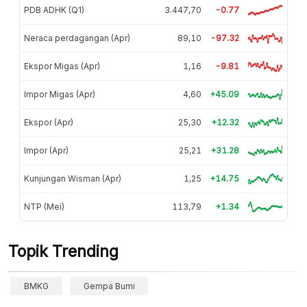
PDB ADHK (Q1)
3.447,70
-0.77
Neraca perdagangan (Apr)
89,10
-97.32
Ekspor Migas (Apr)
1,16
-9.81
Impor Migas (Apr)
4,60
+45.09
Ekspor (Apr)
25,30
+12.32
Impor (Apr)
25,21
+31.28
Kunjungan Wisman (Apr)
1,25
+14.75
NTP (Mei)
113,79
+1.34
Topik Trending
BMKG
Gempa Bumi