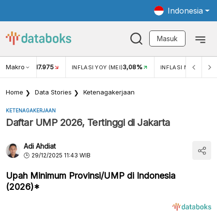
Indonesia
Masuk
Makro
17.975
3,08%
UKAR USD/IDR
INFLASI YOY (MEI)
INFLASI MOM (MEI)
Home
Data Stories
Ketenagakerjaan
KETENAGAKERJAAN
Daftar UMP 2026, Tertinggi di Jakarta
Adi Ahdiat
29/12/2025 11:43 WIB
Upah Minimum Provinsi/UMP di Indonesia
(2026)*