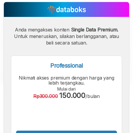
Anda mengakses konten
Single Data Premium.
Untuk meneruskan, silakan berlangganan, atau
beli secara satuan.
Professional
Nikmati akses premium dengan harga yang
lebih terjangkau.
Mulai dari
A
A
A
150.000
Rp300.000
/bulan
Font
Font
Font
Kecil
Sedang
Besar