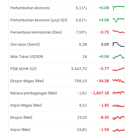
Pertumbuhan ekonomi
5,11%
+0.08
Pertumbuhan ekonomi (yoy) (Q1)
5,61%
+4.08
Persentase kemiskinan (Des)
7,50%
-0.75
Gini rasio (Sem2)
0,38
0.00
Nilai Tukar USDIDR
18
+0.06
PDB ADHK (Q1)
3.447,70
-0.77
Ekspor Migas (Mei)
758,10
-34.38
Neraca perdagangan (Mei)
-1,61
-1,907.18
Impor Migas (Mei)
4,51
-1.82
Ekspor (Mei)
23,20
-8.30
Impor (Mei)
24,81
-1.59