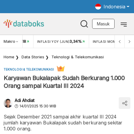
Indonesia
Masuk
Makro
18
3,34%
0,
UKAR USD/IDR
INFLASI YOY (JUN)
INFLASI MOM (JUN)
Home
Data Stories
Teknologi & Telekomunikasi
TEKNOLOGI & TELEKOMUNIKASI
Karyawan Bukalapak Sudah Berkurang 1.000
Orang sampai Kuartal III 2024
Adi Ahdiat
14/01/2025 15:30 WIB
Sejak Desember 2021 sampai akhir kuartal III 2024
jumlah karyawan Bukalapak sudah berkurang sekitar
1.000 orang.