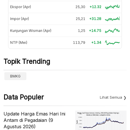
Ekspor (Apr)
25,30
+12.32
Impor (Apr)
25,21
+31.28
Kunjungan Wisman (Apr)
1,25
+14.75
NTP (Mei)
113,79
+1.34
Topik Trending
BMKG
Data Populer
Lihat Semua
Update Harga Emas Hari Ini
Antam di Pegadaian (9
Agustus 2026)