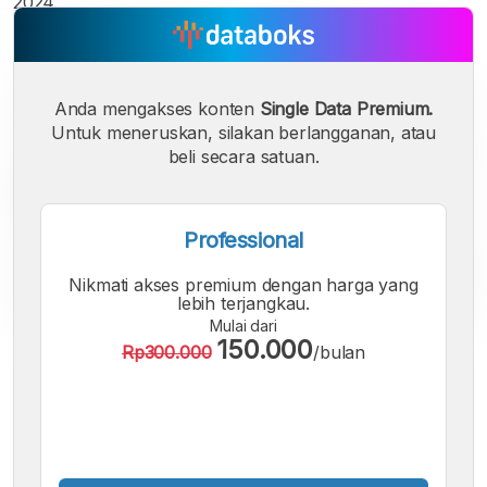
2024.
Anda mengakses konten
Single Data Premium.
Untuk meneruskan, silakan berlangganan, atau
beli secara satuan.
Professional
Nikmati akses premium dengan harga yang
lebih terjangkau.
Mulai dari
150.000
Rp300.000
/bulan
A
A
A
Font
Font
Font
Kecil
Sedang
Besar