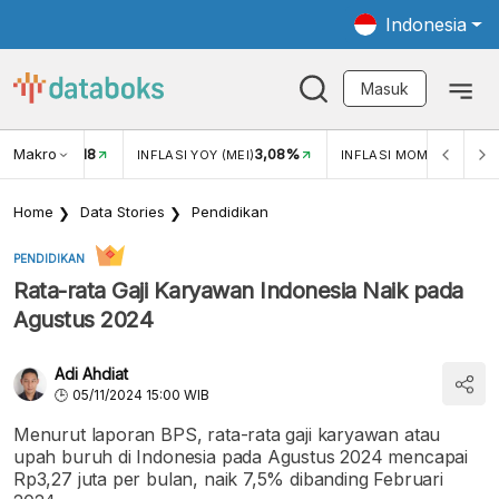
Indonesia
Masuk
Makro
18
3,08%
0,2
UKAR USD/IDR
INFLASI YOY (MEI)
INFLASI MOM (MEI)
Home
Data Stories
Pendidikan
PENDIDIKAN
Rata-rata Gaji Karyawan Indonesia Naik pada
Agustus 2024
Adi Ahdiat
05/11/2024 15:00 WIB
Menurut laporan BPS, rata-rata gaji karyawan atau
upah buruh di Indonesia pada Agustus 2024 mencapai
Rp3,27 juta per bulan, naik 7,5% dibanding Februari