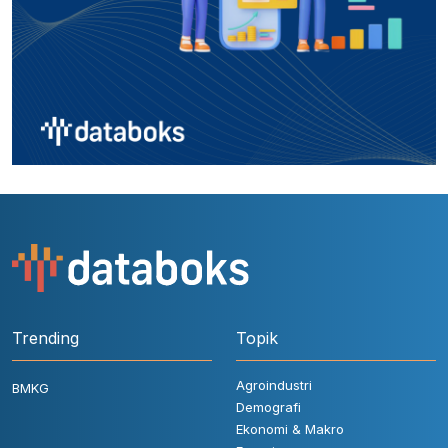
Trending
Topik
Agroindustri
BMKG
Demografi
Ekonomi & Makro