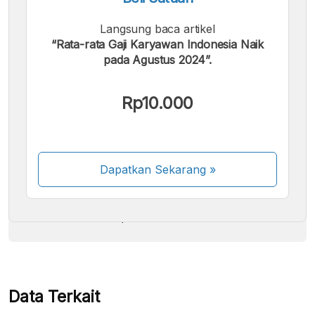
Langsung baca artikel
“Rata-rata Gaji Karyawan Indonesia Naik
pada Agustus 2024”.
Kami menerima pembayaran berikut:
Rp10.000
Dapatkan Sekarang
»
Beberapa metode pembayaran masih dalam
proses aktivasi.
Data Terkait