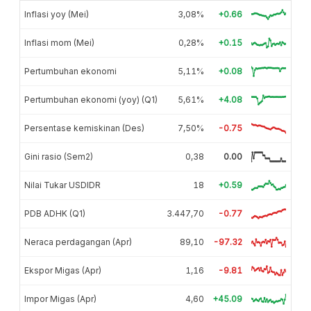
Inflasi yoy (Mei)
3,08%
+0.66
Inflasi mom (Mei)
0,28%
+0.15
Pertumbuhan ekonomi
5,11%
+0.08
Pertumbuhan ekonomi (yoy) (Q1)
5,61%
+4.08
Persentase kemiskinan (Des)
7,50%
-0.75
Gini rasio (Sem2)
0,38
0.00
Nilai Tukar USDIDR
18
+0.59
PDB ADHK (Q1)
3.447,70
-0.77
Neraca perdagangan (Apr)
89,10
-97.32
Ekspor Migas (Apr)
1,16
-9.81
Impor Migas (Apr)
4,60
+45.09