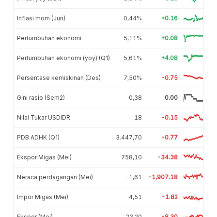
Inflasi mom (Jun)
0,44%
+0.16
Pertumbuhan ekonomi
5,11%
+0.08
Pertumbuhan ekonomi (yoy) (Q1)
5,61%
+4.08
Persentase kemiskinan (Des)
7,50%
-0.75
Gini rasio (Sem2)
0,38
0.00
Nilai Tukar USDIDR
18
-0.15
PDB ADHK (Q1)
3.447,70
-0.77
Ekspor Migas (Mei)
758,10
-34.38
Neraca perdagangan (Mei)
-1,61
-1,907.18
Impor Migas (Mei)
4,51
-1.82
Ekspor (Mei)
23,20
-8.30