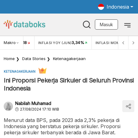
Indonesia
Masuk
Makro
18
3,34%
0,
UKAR USD/IDR
INFLASI YOY (JUN)
INFLASI MOM (JUN)
Home
Data Stories
Ketenagakerjaan
KETENAGAKERJAAN
Ini Proporsi Pekerja Sirkuler di Seluruh Provinsi
Indonesia
Nabilah Muhamad
27/08/2024 17:10 WIB
Menurut data BPS, pada 2023 ada 2,3% pekerja di
Indonesia yang berstatus pekerja sirkuler. Proporsi
pekerja sirkuler terbanyak berada di Jawa Barat.