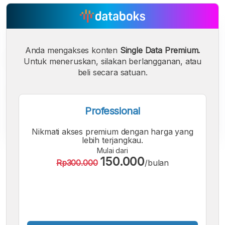
Anda mengakses konten
Single Data Premium.
Untuk meneruskan, silakan berlangganan, atau
beli secara satuan.
Professional
Nikmati akses premium dengan harga yang
lebih terjangkau.
Mulai dari
A
A
A
150.000
Rp300.000
/bulan
Font
Font
Font
Kecil
Sedang
Besar