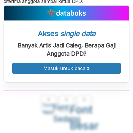
diterima anggota sampai ketua DPD.
Akses
single data
Banyak Artis Jadi Caleg, Berapa Gaji
Anggota DPD?
Masuk untuk baca
»
A
A
A
Font
Font
Font
Kecil
Sedang
Besar