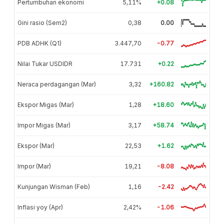
Pertumbuhan ekonomi
5,11%
+0.08
Gini rasio (Sem2)
0,38
0.00
PDB ADHK (Q1)
3.447,70
-0.77
Nilai Tukar USDIDR
17.731
+0.22
Neraca perdagangan (Mar)
3,32
+160.82
Ekspor Migas (Mar)
1,28
+18.60
Impor Migas (Mar)
3,17
+58.74
Ekspor (Mar)
22,53
+1.62
Impor (Mar)
19,21
-8.08
Kunjungan Wisman (Feb)
1,16
-2.42
Inflasi yoy (Apr)
2,42%
-1.06