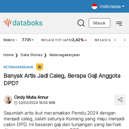
Indonesia
Masuk
Makro
17.731
2,42%
KAR USD/IDR
INFLASI YOY (APR)
INFLASI MOM (APR)
Home
Data Stories
Ketenagakerjaan
KETENAGAKERJAAN
Banyak Artis Jadi Caleg, Berapa Gaji Anggota
DPD?
Cindy Mutia Annur
22/02/2024 16:50 WIB
Sejumlah artis ikut meramaikan Pemilu 2024 dengan
menjadi caleg, salah satunya Komeng yang maju menjadi
calon DPD. Ini besaran gaji dan tunjangan yang berhak