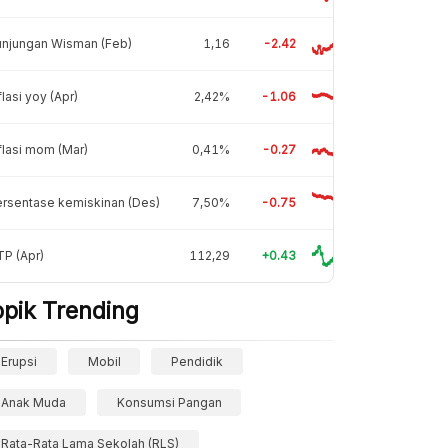
unjungan Wisman (Feb)
1,16
-2.42
flasi yoy (Apr)
2,42%
-1.06
flasi mom (Mar)
0,41%
-0.27
rsentase kemiskinan (Des)
7,50%
-0.75
P (Apr)
112,29
+0.43
opik Trending
Erupsi
Mobil
Pendidik
Anak Muda
Konsumsi Pangan
Rata-Rata Lama Sekolah (RLS)