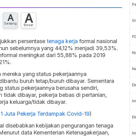
P
A
A
Gi
Sedang
Besar
P
njukkan persentase
tenaga kerja
formal nasional
hun sebelumnya yang 44,12% menjadi 39,53%.
Ni
 informal meningkat dari 55,88% pada 2019
,21%.
N
h mereka yang status pekerjaannya
ibantu buruh tetap/buruh dibayar. Sementara
Ek
g status pekerjaannya berusaha sendiri,
 tidak dibayar, pekerja bebas di pertanian,
rja keluarga/tidak dibayar.
Im
 Juta Pekerja Terdampak Covid-19
)
Ek
mal disebabkan kebijakan pengurangan tenaga
Menurut data Kementerian Ketenagakerjaan,
Im