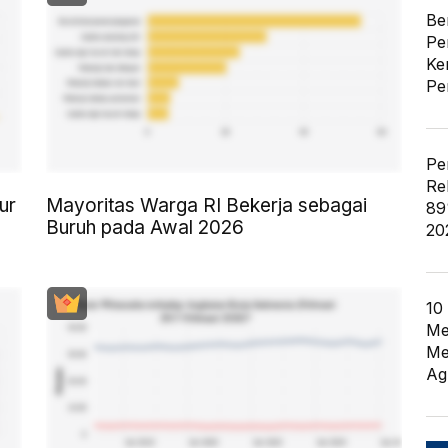
Be
Pe
Ke
Pe
Pe
Re
ur
Mayoritas Warga RI Bekerja sebagai
89
Buruh pada Awal 2026
20
10
Me
Me
Ag