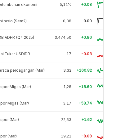
ertumbuhan ekonomi
5,11%
+0.08
ni rasio (Sem2)
0,38
0.00
DB ADHK (Q4 2025)
3.474,50
+0.86
lai Tukar USDIDR
17
-0.03
eraca perdagangan (Mar)
3,32
+160.82
spor Migas (Mar)
1,28
+18.60
por Migas (Mar)
3,17
+58.74
spor (Mar)
22,53
+1.62
por (Mar)
19,21
-8.08