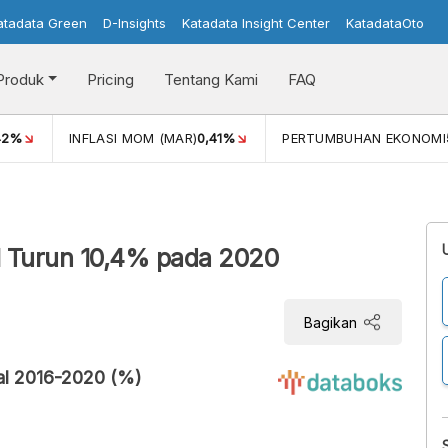
atadata Green
D-Insights
Katadata Insight Center
KatadataOto
Produk
Pricing
Tentang Kami
FAQ
42%
INFLASI MOM (MAR)
0,41%
PERTUMBUHAN EKONOMI
l Turun 10,4% pada 2020
Bagikan
al 2016-2020 (%)