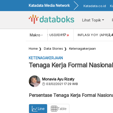
Katadata Media Network
Katadata.co.id
K
Lihat Topik
 (FEB)
1,16
NILAI TUKAR USD/IDR
Makro
17
INFLASI YOY (APR)
2,
Home
Data Stories
Ketenagakerjaan
KETENAGAKERJAAN
Tenaga Kerja Formal Nasiona
Monavia Ayu Rizaty
03/02/2021 17:29 WIB
Persentase Tenaga Kerja Formal Nasion
Line
Table