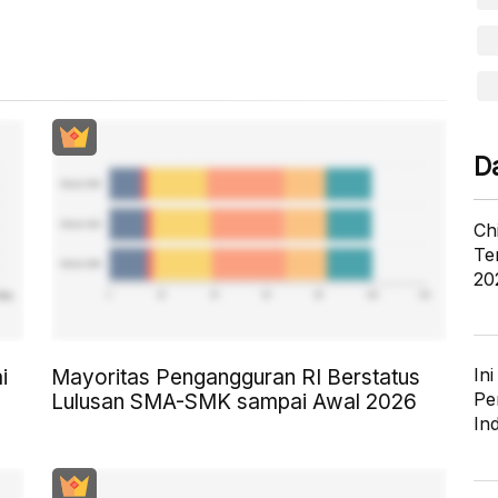
D
Ch
Te
20
In
i
Mayoritas Pengangguran RI Berstatus
Pe
Lulusan SMA-SMK sampai Awal 2026
In