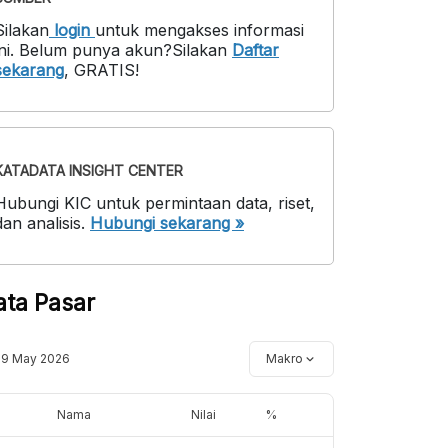
Silakan
login
untuk mengakses informasi
ni
.
Belum punya akun?
Silakan
Daftar
sekarang
,
GRATIS!
KATADATA INSIGHT CENTER
Hubungi KIC untuk permintaan data, riset,
dan analisis.
Hubungi sekarang »
ata Pasar
19 May 2026
Makro
Nama
Nilai
%