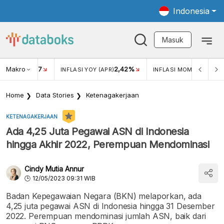
Indonesia
Masuk
Makro
17
2,42%
0,1
KAR USD/IDR
INFLASI YOY (APR)
INFLASI MOM (APR)
Home
Data Stories
Ketenagakerjaan
KETENAGAKERJAAN
Ada 4,25 Juta Pegawai ASN di Indonesia
hingga Akhir 2022, Perempuan Mendominasi
Cindy Mutia Annur
12/05/2023 09:31 WIB
Badan Kepegawaian Negara (BKN) melaporkan, ada
4,25 juta pegawai ASN di Indonesia hingga 31 Desember
2022. Perempuan mendominasi jumlah ASN, baik dari