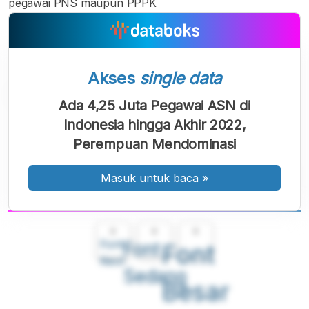
pegawai PNS maupun PPPK
Akses
single data
Ada 4,25 Juta Pegawai ASN di
Indonesia hingga Akhir 2022,
Perempuan Mendominasi
Masuk untuk baca
»
A
A
A
Font
Font
Font
Kecil
Sedang
Besar