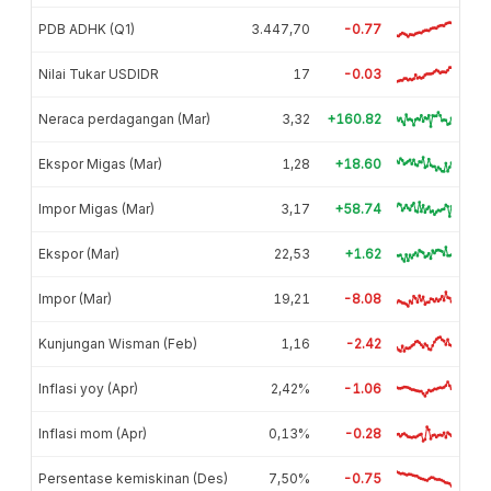
PDB ADHK (Q1)
3.447,70
-0.77
Nilai Tukar USDIDR
17
-0.03
Neraca perdagangan (Mar)
3,32
+160.82
Ekspor Migas (Mar)
1,28
+18.60
Impor Migas (Mar)
3,17
+58.74
Ekspor (Mar)
22,53
+1.62
Impor (Mar)
19,21
-8.08
Kunjungan Wisman (Feb)
1,16
-2.42
Inflasi yoy (Apr)
2,42%
-1.06
Inflasi mom (Apr)
0,13%
-0.28
Persentase kemiskinan (Des)
7,50%
-0.75