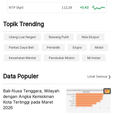
NTP (Apr)
112,29
+0.43
Topik Trending
Utang Luar Negeri
Bawang Putih
Nilai Ekspor
Paritas Daya Beli
Pendidik
Erupsi
Mobil
Kesehatan Mental
Penduduk Miskin
Mi Instan
Data Populer
Lihat Semua
Bali-Nusa Tenggara, Wilayah
dengan Angka Kemiskinan
Kota Tertinggi pada Maret
2026