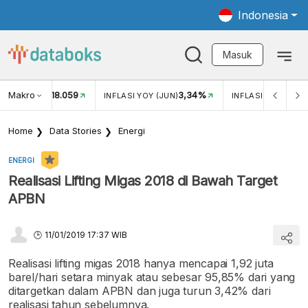
Indonesia
Masuk
Makro
18.059
3,34%
UKAR USD/IDR
INFLASI YOY (JUN)
INFLASI MOM (JUN
Home
Data Stories
Energi
ENERGI
Realisasi Lifting Migas 2018 di Bawah Target
APBN
11/01/2019 17:37 WIB
Realisasi lifting migas 2018 hanya mencapai 1,92 juta
barel/hari setara minyak atau sebesar 95,85% dari yang
ditargetkan dalam APBN dan juga turun 3,42% dari
realisasi tahun sebelumnya.