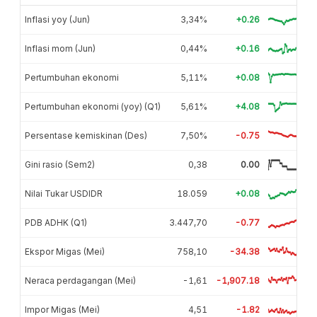
Inflasi yoy (Jun)
3,34%
+0.26
Inflasi mom (Jun)
0,44%
+0.16
Pertumbuhan ekonomi
5,11%
+0.08
Pertumbuhan ekonomi (yoy) (Q1)
5,61%
+4.08
Persentase kemiskinan (Des)
7,50%
-0.75
Gini rasio (Sem2)
0,38
0.00
Nilai Tukar USDIDR
18.059
+0.08
PDB ADHK (Q1)
3.447,70
-0.77
Ekspor Migas (Mei)
758,10
-34.38
Neraca perdagangan (Mei)
-1,61
-1,907.18
Impor Migas (Mei)
4,51
-1.82