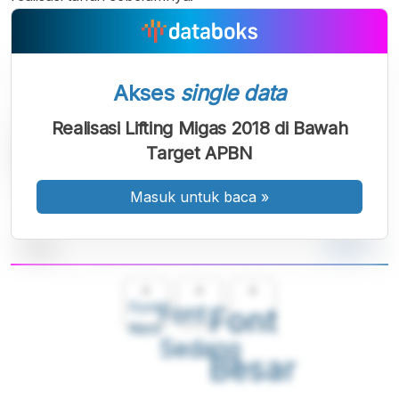
Akses
single data
Realisasi Lifting Migas 2018 di Bawah
Target APBN
Masuk untuk baca
»
A
A
A
Font
Font
Font
Kecil
Sedang
Besar