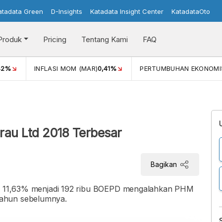
atadata Green
D-Insights
Katadata Insight Center
KatadataOto
Produk
Pricing
Tentang Kami
FAQ
42%
INFLASI MOM (MAR)
0,41%
PERTUMBUHAN EKONOMI
rau Ltd 2018 Terbesar
Bagikan
aik 11,63% menjadi 192 ribu BOEPD mengalahkan PHM
tahun sebelumnya.