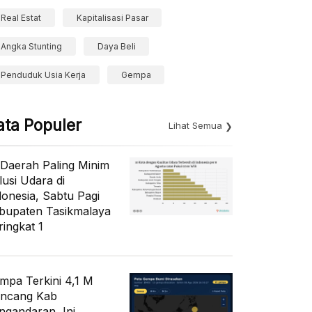
Real Estat
Kapitalisasi Pasar
Angka Stunting
Daya Beli
Penduduk Usia Kerja
Gempa
ata Populer
Lihat Semua
 Daerah Paling Minim
lusi Udara di
donesia, Sabtu Pagi
bupaten Tasikmalaya
ringkat 1
mpa Terkini 4,1 M
ncang Kab
ngandaran, Ini