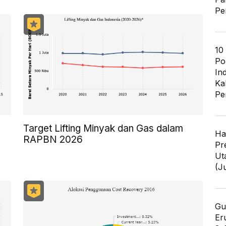
Pe
10
Po
In
Ka
Pe
Target Lifting Minyak dan Gas dalam
Ha
RAPBN 2026
Pr
Ut
(J
Gu
Er