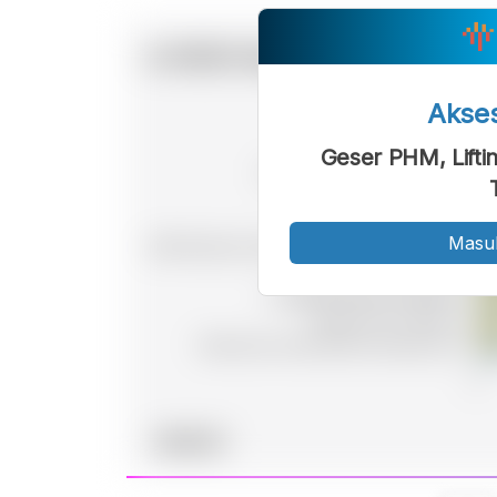
Akse
Geser PHM, Lifti
Masu