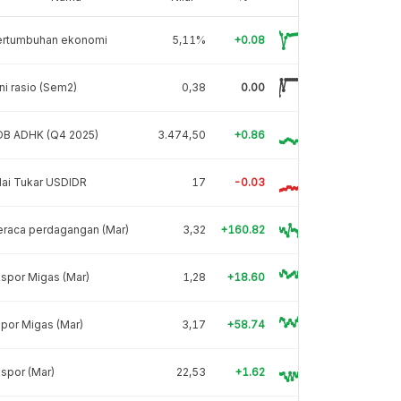
ertumbuhan ekonomi
5,11%
+0.08
ni rasio (Sem2)
0,38
0.00
DB ADHK (Q4 2025)
3.474,50
+0.86
lai Tukar USDIDR
17
-0.03
eraca perdagangan (Mar)
3,32
+160.82
spor Migas (Mar)
1,28
+18.60
por Migas (Mar)
3,17
+58.74
spor (Mar)
22,53
+1.62