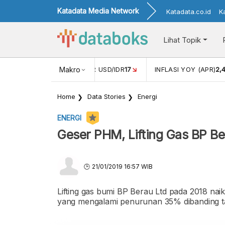
Katadata Media Network
Katadata.co.id
K
Lihat Topik
 (FEB)
1,16
NILAI TUKAR USD/IDR
Makro
17
INFLASI YOY (APR)
2,
Home
Data Stories
Energi
ENERGI
Geser PHM, Lifting Gas BP Be
21/01/2019 16:57 WIB
Lifting gas bumi BP Berau Ltd pada 2018 n
yang mengalami penurunan 35% dibanding 