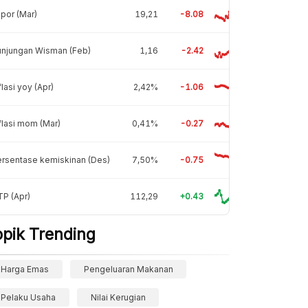
por (Mar)
19,21
-8.08
unjungan Wisman (Feb)
1,16
-2.42
flasi yoy (Apr)
2,42%
-1.06
flasi mom (Mar)
0,41%
-0.27
rsentase kemiskinan (Des)
7,50%
-0.75
P (Apr)
112,29
+0.43
opik Trending
Harga Emas
Pengeluaran Makanan
Pelaku Usaha
Nilai Kerugian