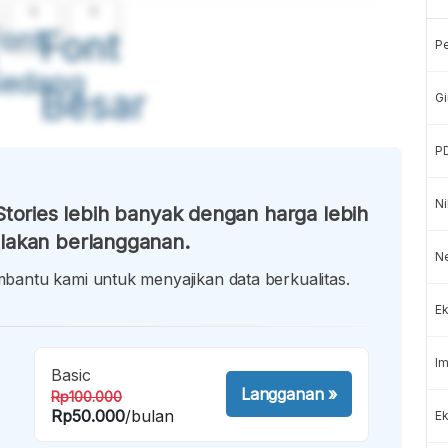
A
A
ont
Font
P
Sedang
Besar
Gi
P
Ni
tories lebih banyak dengan harga lebih
lakan berlangganan.
N
antu kami untuk menyajikan data berkualitas.
Ek
Im
Basic
Langganan
»
Rp100.000
Rp50.000
/bulan
Ek