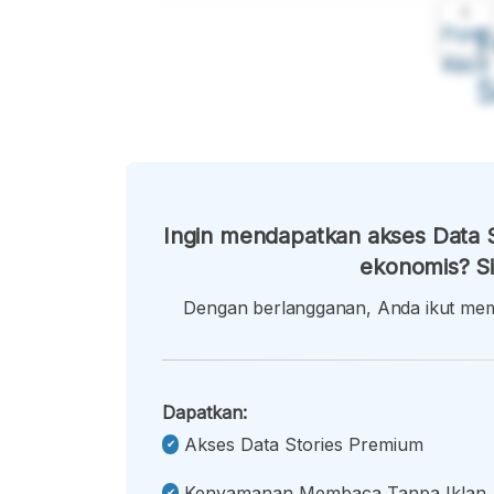
A
Font
F
Kecil
Ingin mendapatkan akses Data S
ekonomis? Si
Dengan berlangganan, Anda ikut memb
Dapatkan:
Akses Data Stories Premium
Kenyamanan Membaca Tanpa Iklan