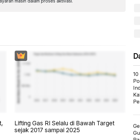
aran masih dalam proses aktivasi.
D
10
Po
In
Ka
Pe
t,
Lifting Gas RI Selalu di Bawah Target
Ge
sejak 2017 sampai 2025
Gu
Pa