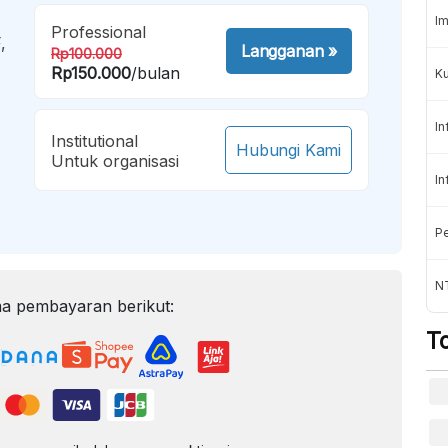
Im
Professional
,
Langganan
»
Rp100.000
Rp150.000
/bulan
K
In
Institutional
Hubungi Kami
Untuk organisasi
In
Pe
NT
a pembayaran berikut:
T