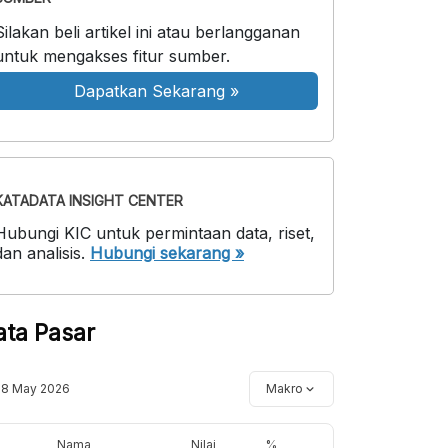
Silakan beli artikel ini atau berlangganan
untuk mengakses fitur sumber.
Dapatkan Sekarang
»
KATADATA INSIGHT CENTER
Hubungi KIC untuk permintaan data, riset,
dan analisis.
Hubungi sekarang »
ata Pasar
18 May 2026
Makro
Nama
Nilai
%