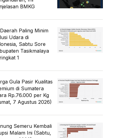
njelasan BMKG
 Daerah Paling Minim
lusi Udara di
donesia, Sabtu Sore
bupaten Tasikmalaya
ringkat 1
rga Gula Pasir Kualitas
emium di Sumatera
ara Rp.76.000 per Kg
umat, 7 Agustus 2026)
nung Semeru Kembali
upsi Malam Ini (Sabtu,