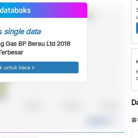
s
single data
ng Gas BP Berau Ltd 2018
Terbesar
k untuk baca
»
D