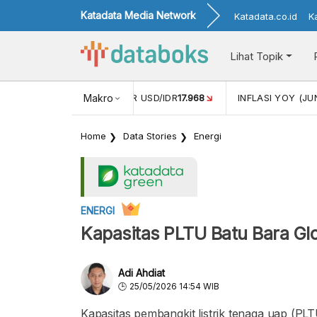
Katadata Media Network
Katadata.co.id
K
Lihat Topik
 (MEI)
1,38
NILAI TUKAR USD/IDR
Makro
17.968
INFLASI YOY (JU
Home
Data Stories
Energi
ENERGI
Kapasitas PLTU Batu Bara Gl
Adi Ahdiat
25/05/2026 14:54 WIB
Kapasitas pembangkit listrik tenaga uap (PLT