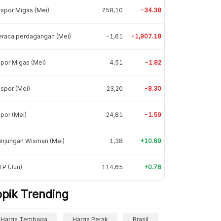
spor Migas (Mei)
758,10
-34.38
eraca perdagangan (Mei)
-1,61
-1,907.18
por Migas (Mei)
4,51
-1.82
spor (Mei)
23,20
-8.30
por (Mei)
24,81
-1.59
unjungan Wisman (Mei)
1,38
+10.69
P (Jun)
114,65
+0.76
opik Trending
Harga Tembaga
Harga Perak
Brasil