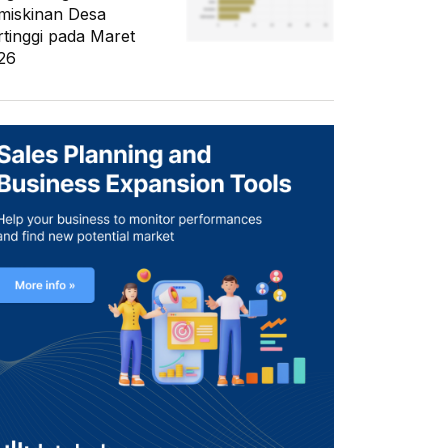
miskinan Desa
rtinggi pada Maret
26