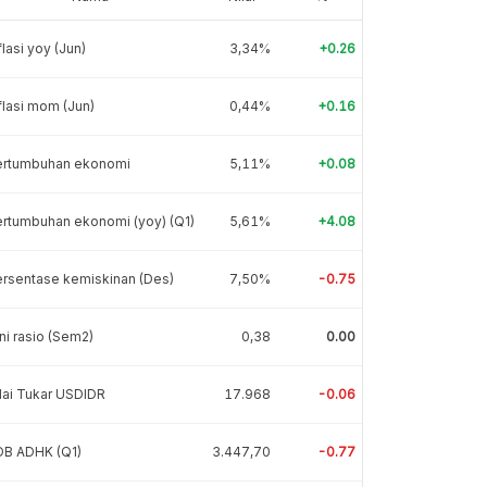
flasi yoy (Jun)
3,34%
+0.26
flasi mom (Jun)
0,44%
+0.16
ertumbuhan ekonomi
5,11%
+0.08
rtumbuhan ekonomi (yoy) (Q1)
5,61%
+4.08
rsentase kemiskinan (Des)
7,50%
-0.75
ni rasio (Sem2)
0,38
0.00
lai Tukar USDIDR
17.968
-0.06
DB ADHK (Q1)
3.447,70
-0.77