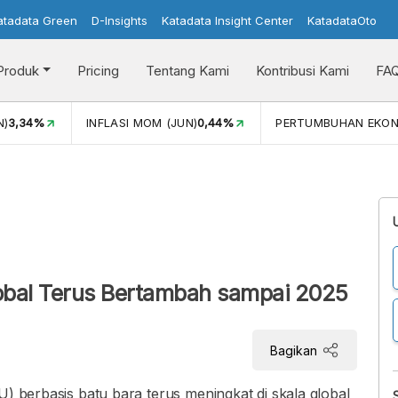
atadata Green
D-Insights
Katadata Insight Center
KatadataOto
Produk
Pricing
Tentang Kami
Kontribusi Kami
FA
N)
3,34%
INFLASI MOM (JUN)
0,44%
PERTUMBUHAN EKO
obal Terus Bertambah sampai 2025
Bagikan
U) berbasis batu bara terus meningkat di skala global