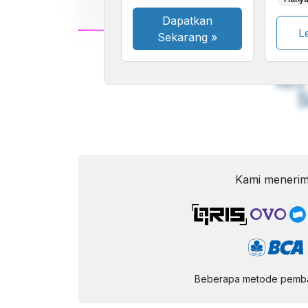
Dapatkan
Le
Sekarang
»
A
Font
F
Kecil
Kami menerim
Beberapa metode pembay