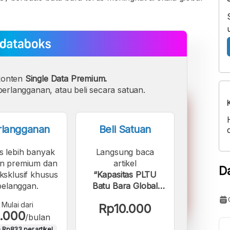
konten
Single Data Premium.
erlangganan, atau beli secara satuan.
rlangganan
Beli Satuan
s lebih banyak
Langsung baca
n premium dan
artikel
D
eksklusif khusus
“Kapasitas PLTU
pelanggan.
Batu Bara Global
Terus Bertambah
Mulai dari
Rp10.000
sampai 2025”.
.000
/bulan
 Rp833 per artikel