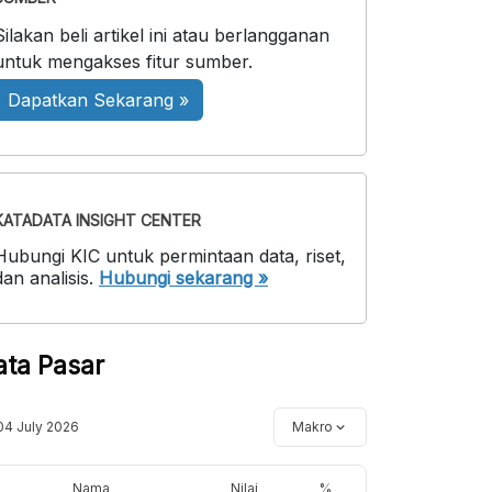
Silakan beli artikel ini atau berlangganan
untuk mengakses fitur sumber.
Dapatkan Sekarang »
KATADATA INSIGHT CENTER
Hubungi KIC untuk permintaan data, riset,
dan analisis.
Hubungi sekarang »
ata Pasar
04 July 2026
Makro
Nama
Nilai
%