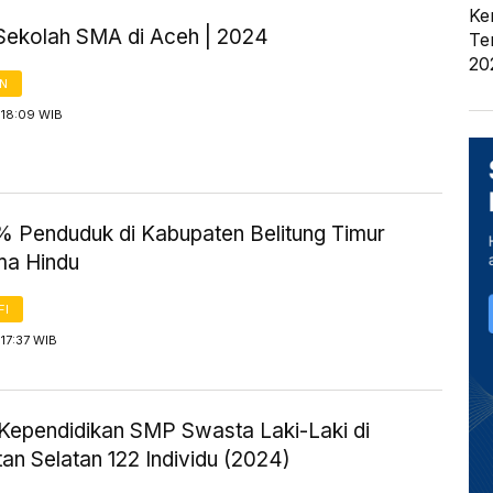
Ke
Sekolah SMA di Aceh | 2024
Te
20
AN
 18:09 WIB
% Penduduk di Kabupaten Belitung Timur
a Hindu
FI
17:37 WIB
Kependidikan SMP Swasta Laki-Laki di
an Selatan 122 Individu (2024)