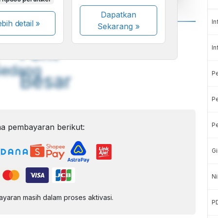
Dapatkan
In
bih detail »
Sekarang
»
A
A
ont
Font
In
Sedang
P
Besar
Pe
Pe
a pembayaran berikut:
Gi
Ni
aran masih dalam proses aktivasi.
P