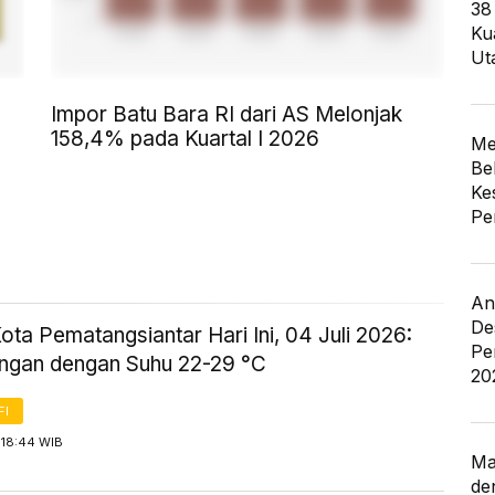
38
Ku
Ut
Impor Batu Bara RI dari AS Melonjak
158,4% pada Kuartal I 2026
Me
Be
Ke
Pe
An
De
ta Pematangsiantar Hari Ini, 04 Juli 2026:
Pe
ingan dengan Suhu 22-29 °C
20
FI
 18:44 WIB
Ma
de