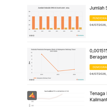
Jumlah 
PENDIDIK
04/07/2026,
0,00151
Beragam
DEMOGRA
04/07/2026, 
Tenaga 
Kalimant