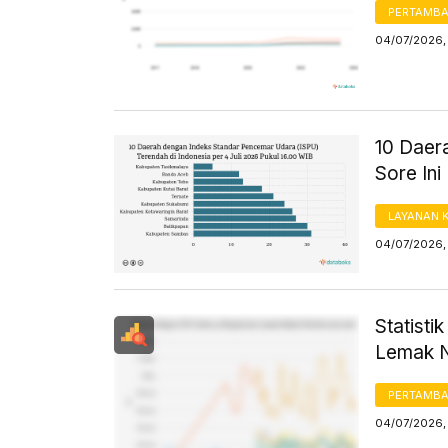
PERTAMB
04/07/2026, 
10 Daera
Sore Ini
LAYANAN 
04/07/2026,
Statist
Lemak N
PERTAMB
04/07/2026, 