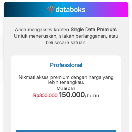
Anda mengakses konten
Single Data Premium.
Untuk meneruskan, silakan berlangganan, atau
beli secara satuan.
Professional
Nikmati akses premium dengan harga yang
lebih terjangkau.
Mulai dari
A
A
A
150.000
Rp300.000
/bulan
Font
Font
Font
Kecil
Sedang
Besar