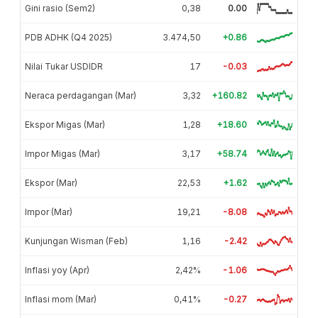
Gini rasio (Sem2)
0,38
0.00
PDB ADHK (Q4 2025)
3.474,50
+0.86
Nilai Tukar USDIDR
17
-0.03
Neraca perdagangan (Mar)
3,32
+160.82
Ekspor Migas (Mar)
1,28
+18.60
Impor Migas (Mar)
3,17
+58.74
Ekspor (Mar)
22,53
+1.62
Impor (Mar)
19,21
-8.08
Kunjungan Wisman (Feb)
1,16
-2.42
Inflasi yoy (Apr)
2,42%
-1.06
Inflasi mom (Mar)
0,41%
-0.27