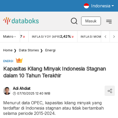
Indonesia
Masuk
Makro
17
2,42%
0,4
KAR USD/IDR
INFLASI YOY (APR)
INFLASI MOM (MAR)
Home
Data Stories
Energi
ENERGI
Kapasitas Kilang Minyak Indonesia Stagnan
dalam 10 Tahun Terakhir
Adi Ahdiat
07/10/2025 12:40 WIB
Menurut data OPEC, kapasitas kilang minyak yang
terdaftar di Indonesia stagnan atau tidak bertambah
selama periode 2015-2024.