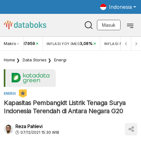
Indonesia
Masuk
Makro
17.959
3,08%
UKAR USD/IDR
INFLASI YOY (MEI)
INFLASI MOM (MEI)
Home
Data Stories
Energi
ENERGI
Kapasitas Pembangkit Listrik Tenaga Surya
Indonesia Terendah di Antara Negara G20
Reza Pahlevi
07/12/2021 15:30 WIB