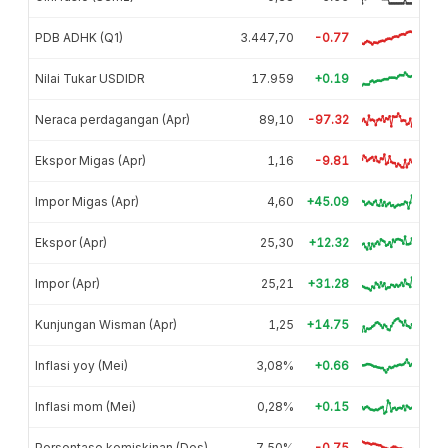
PDB ADHK (Q1)
3.447,70
-0.77
Nilai Tukar USDIDR
17.959
+0.19
Neraca perdagangan (Apr)
89,10
-97.32
Ekspor Migas (Apr)
1,16
-9.81
Impor Migas (Apr)
4,60
+45.09
Ekspor (Apr)
25,30
+12.32
Impor (Apr)
25,21
+31.28
Kunjungan Wisman (Apr)
1,25
+14.75
Inflasi yoy (Mei)
3,08%
+0.66
Inflasi mom (Mei)
0,28%
+0.15
Persentase kemiskinan (Des)
7,50%
-0.75