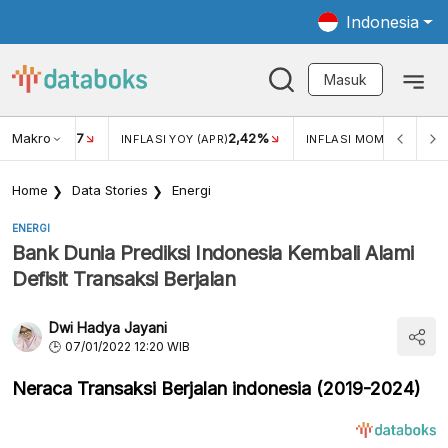
Indonesia
Masuk
Makro
17
2,42%
0,4
KAR USD/IDR
INFLASI YOY (APR)
INFLASI MOM (MAR)
Home
Data Stories
Energi
ENERGI
Bank Dunia Prediksi Indonesia Kembali Alami
Defisit Transaksi Berjalan
Dwi Hadya Jayani
07/01/2022 12:20 WIB
Neraca Transaksi Berjalan indonesia (2019-2024)