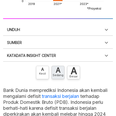
UNDUH
SUMBER
PDF
PNG
Silakan
login
untuk mengakses informasi ini
.
Belum
KATADATA INSIGHT CENTER
punya akun?
Silakan
Daftar sekarang
,
GRATIS!
XLS
EMBED
A
A
Hubungi sekarang »
A
Kecil
Sedang
Besar
Bank Dunia memprediksi Indonesia akan kembali
mengalami defisit
transaksi berjalan
terhadap
Produk Domestik Bruto (PDB). Indonesia perlu
berhati-hati karena defisit transaksi berjalan
diperkirakan akan kembali melebar hingga 2024