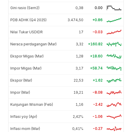
Gini rasio (Sem2)
0,38
0.00
PDB ADHK (Q4 2025)
3.474,50
+0.86
Nilai Tukar USDIDR
17
-0.03
Neraca perdagangan (Mar)
3,32
+160.82
Ekspor Migas (Mar)
1,28
+18.60
Impor Migas (Mar)
3,17
+58.74
Ekspor (Mar)
22,53
+1.62
Impor (Mar)
19,21
-8.08
Kunjungan Wisman (Feb)
1,16
-2.42
Inflasi yoy (Apr)
2,42%
-1.06
Inflasi mom (Mar)
0,41%
-0.27