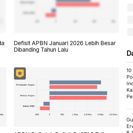
da
Defisit APBN Januari 2026 Lebih Besar
Dibanding Tahun Lalu
D
10
Po
In
Ka
Pe
Gu
Er
8 