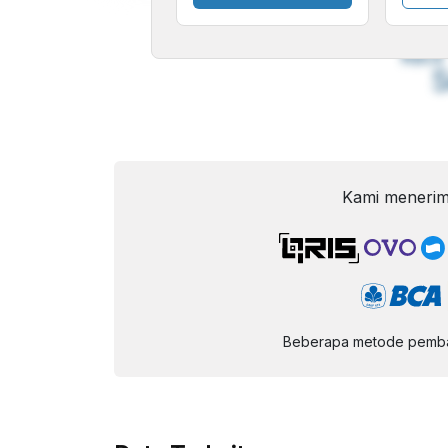
A
Font
F
Kecil
Kami menerim
Beberapa metode pembay