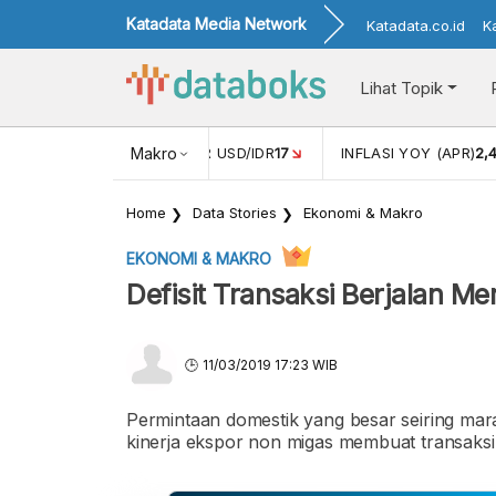
Katadata Media Network
Katadata.co.id
K
Lihat Topik
 (FEB)
1,16
NILAI TUKAR USD/IDR
Makro
17
INFLASI YOY (APR)
2,
Home
Data Stories
Ekonomi & Makro
EKONOMI & MAKRO
Defisit Transaksi Berjalan 
11/03/2019 17:23 WIB
Permintaan domestik yang besar seiring ma
kinerja ekspor non migas membuat transaksi b