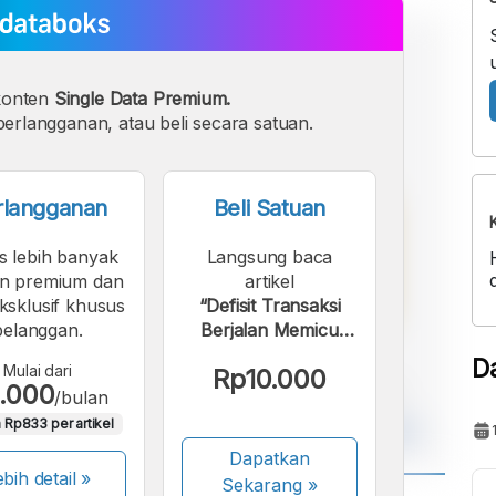
konten
Single Data Premium.
erlangganan, atau beli secara satuan.
rlangganan
Beli Satuan
s lebih banyak
Langsung baca
n premium dan
artikel
eksklusif khusus
“Defisit Transaksi
pelanggan.
Berjalan Memicu
Pelemahan Mata
D
Mulai dari
Rp10.000
Uang”.
.000
/bulan
 Rp833 per artikel
Dapatkan
bih detail »
Sekarang
»