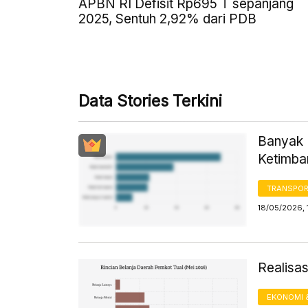
APBN RI Defisit Rp695 T sepanjang
2025, Sentuh 2,92% dari PDB
Data Stories Terkini
Banyak 
Ketimba
TRANSPORT
18/05/2026, 
Realisa
EKONOMI 