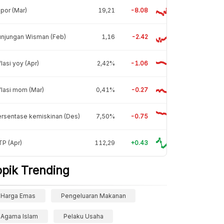
por (Mar)
19,21
-8.08
unjungan Wisman (Feb)
1,16
-2.42
flasi yoy (Apr)
2,42%
-1.06
flasi mom (Mar)
0,41%
-0.27
rsentase kemiskinan (Des)
7,50%
-0.75
P (Apr)
112,29
+0.43
opik Trending
Harga Emas
Pengeluaran Makanan
Agama Islam
Pelaku Usaha