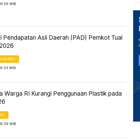
15:56 WIB
si Pendapatan Asli Daerah (PAD) Pemkot Tual
 2026
& MAKRO
15:53 WIB
ya Warga RI Kurangi Penggunaan Plastik pada
26
AN
15:39 WIB