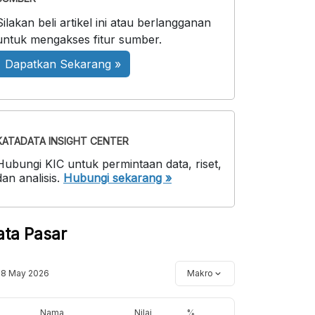
Silakan beli artikel ini atau berlangganan
untuk mengakses fitur sumber.
Dapatkan Sekarang »
KATADATA INSIGHT CENTER
Hubungi KIC untuk permintaan data, riset,
dan analisis.
Hubungi sekarang »
ata Pasar
18 May 2026
Makro
Nama
Nilai
%