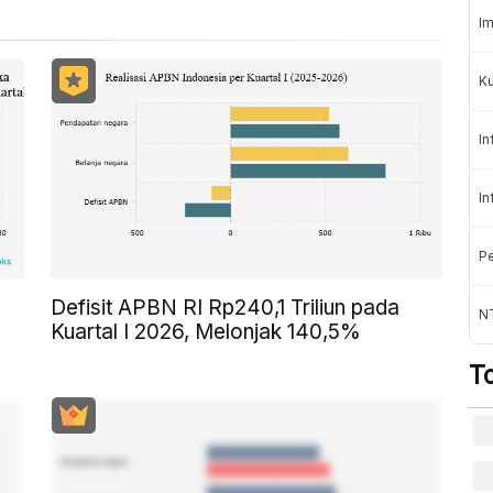
Im
K
In
In
Pe
Defisit APBN RI Rp240,1 Triliun pada
NT
Kuartal I 2026, Melonjak 140,5%
T