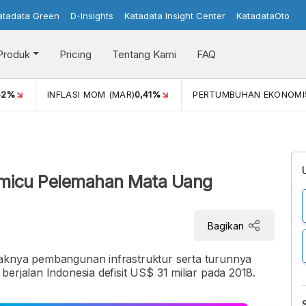
atadata Green
D-Insights
Katadata Insight Center
KatadataOto
Produk
Pricing
Tentang Kami
FAQ
42%
INFLASI MOM (MAR)
0,41%
PERTUMBUHAN EKONOMI
Memicu Pelemahan Mata Uang
Bagikan
raknya pembangunan infrastruktur serta turunnya
erjalan Indonesia defisit US$ 31 miliar pada 2018.