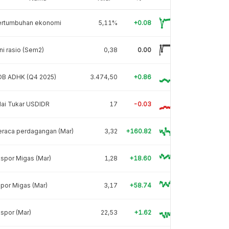
ertumbuhan ekonomi
5,11%
+0.08
ni rasio (Sem2)
0,38
0.00
DB ADHK (Q4 2025)
3.474,50
+0.86
lai Tukar USDIDR
17
-0.03
eraca perdagangan (Mar)
3,32
+160.82
spor Migas (Mar)
1,28
+18.60
por Migas (Mar)
3,17
+58.74
spor (Mar)
22,53
+1.62