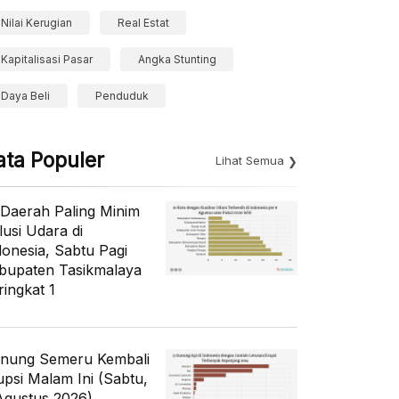
Nilai Kerugian
Real Estat
Kapitalisasi Pasar
Angka Stunting
Daya Beli
Penduduk
ata Populer
Lihat Semua
 Daerah Paling Minim
lusi Udara di
donesia, Sabtu Pagi
bupaten Tasikmalaya
ringkat 1
nung Semeru Kembali
upsi Malam Ini (Sabtu,
Agustus 2026)