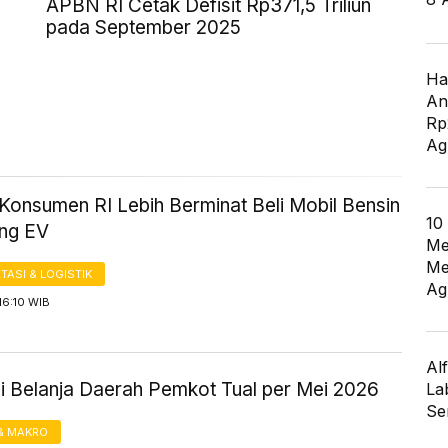
APBN RI Cetak Defisit Rp371,5 Triliun
pada September 2025
Ha
An
Rp
Ag
Konsumen RI Lebih Berminat Beli Mobil Bensin
10
ng EV
Me
Me
ASI & LOGISTIK
Ag
16:10 WIB
Al
si Belanja Daerah Pemkot Tual per Mei 2026
La
Se
& MAKRO