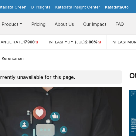
atadata Green
D-Insights
Katadata Insight Center
KatadataOto
Product
Pricing
About Us
Our Impact
FAQ
(JUL)
2,88%
INFLASI MOM (JUL)
-0,14%
ECONOMIC GRO
 Kerentanan
O
urrently unavailable for this page.