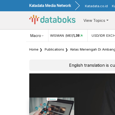
Katadata Media Network
Katadata.co.id
K
View Topics
(MEI)
1,38
USD/IDR EXCHANGE RATE
Macro
17.908
INFLASI YOY 
Home
Publications
Kelas Menengah Di Ambang
English translation is c