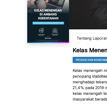
Tentang Lapora
Kelas Menen
PRODUK DAN KONSUM
Kelas menengah m
penopang stabilita
menghadapi tekana
21,4% pada 2019 m
kelas menengah t
masyarakat berada