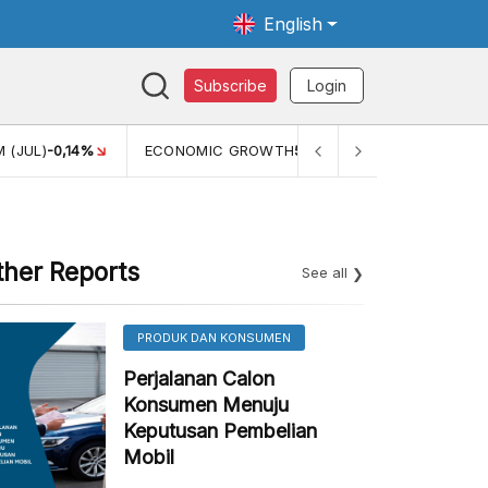
English
Subscribe
Login
WTH
5,11%
PERTUMBUHAN EKONOMI (YOY) (Q1)
5,61%
PDB
ther Reports
See all
PRODUK DAN KONSUMEN
Perjalanan Calon
Konsumen Menuju
Keputusan Pembelian
Mobil