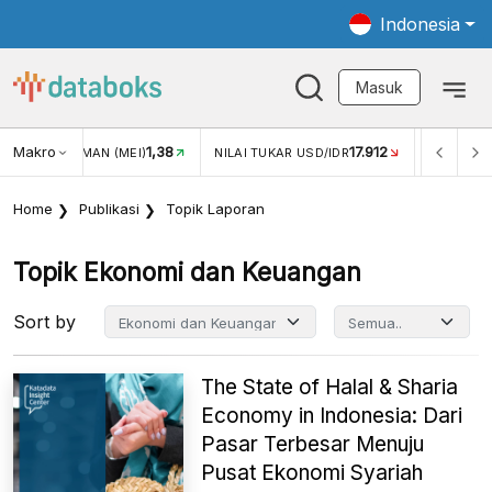
Indonesia
Masuk
8
Makro
17.912
2,88%
NILAI TUKAR USD/IDR
INFLASI YOY (JUL)
INFL
Home
Publikasi
Topik Laporan
Topik Ekonomi dan Keuangan
Sort by
The State of Halal & Sharia
Economy in Indonesia: Dari
Pasar Terbesar Menuju
Pusat Ekonomi Syariah