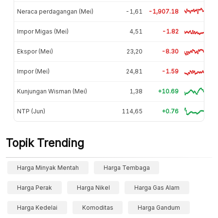
Neraca perdagangan (Mei)
-1,61
-1,907.18
Impor Migas (Mei)
4,51
-1.82
Ekspor (Mei)
23,20
-8.30
Impor (Mei)
24,81
-1.59
Kunjungan Wisman (Mei)
1,38
+10.69
NTP (Jun)
114,65
+0.76
Topik Trending
Harga Minyak Mentah
Harga Tembaga
Harga Perak
Harga Nikel
Harga Gas Alam
Harga Kedelai
Komoditas
Harga Gandum