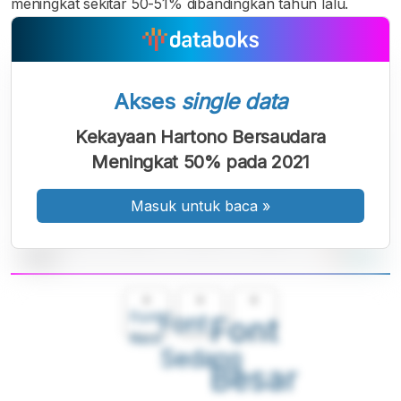
meningkat sekitar 50-51% dibandingkan tahun lalu.
Akses
single data
Kekayaan Hartono Bersaudara
Meningkat 50% pada 2021
Masuk untuk baca
»
A
A
A
Font
Font
Font
Kecil
Sedang
Besar