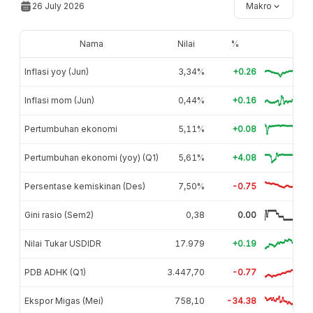
26 July 2026
Makro
Nama
Nilai
%
Inflasi yoy (Jun)
3,34%
+0.26
Inflasi mom (Jun)
0,44%
+0.16
Pertumbuhan ekonomi
5,11%
+0.08
Pertumbuhan ekonomi (yoy) (Q1)
5,61%
+4.08
Persentase kemiskinan (Des)
7,50%
-0.75
Gini rasio (Sem2)
0,38
0.00
Nilai Tukar USDIDR
17.979
+0.19
PDB ADHK (Q1)
3.447,70
-0.77
Ekspor Migas (Mei)
758,10
-34.38