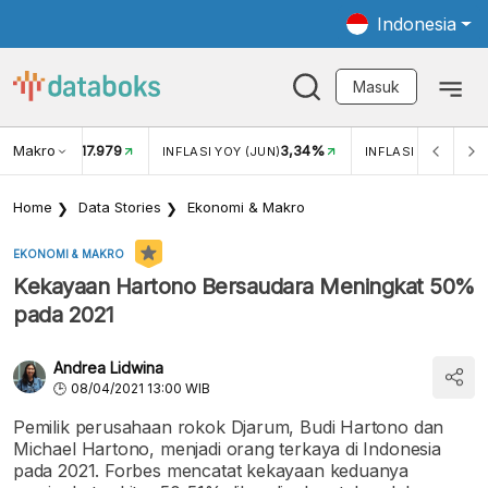
Indonesia
Masuk
Makro
17.979
3,34%
UKAR USD/IDR
INFLASI YOY (JUN)
INFLASI MOM (JUN
Home
Data Stories
Ekonomi & Makro
EKONOMI & MAKRO
Kekayaan Hartono Bersaudara Meningkat 50%
pada 2021
Andrea Lidwina
08/04/2021 13:00 WIB
Pemilik perusahaan rokok Djarum, Budi Hartono dan
Michael Hartono, menjadi orang terkaya di Indonesia
pada 2021. Forbes mencatat kekayaan keduanya