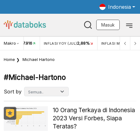
Indonesia
Masuk
Makro
17.916
2,88%
-
KAR USD/IDR
INFLASI YOY (JUL)
INFLASI MOM (JUL)
Home
Michael Hartono
#michael-Hartono
Sort by
10 Orang Terkaya di Indonesia
2023 Versi Forbes, Siapa
Teratas?