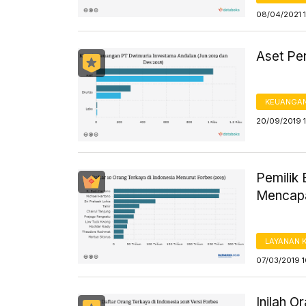
08/04/2021 
Aset Per
KEUANGA
20/09/2019 
Pemilik
Mencapa
LAYANAN 
07/03/2019 
Inilah O