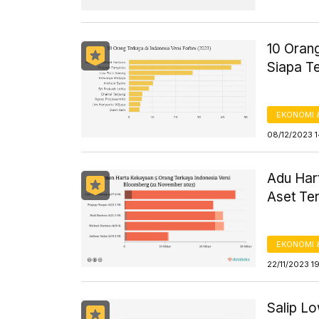
10 Orang
Siapa T
EKONOMI 
08/12/2023 
Adu Har
Aset Te
EKONOMI 
22/11/2023 1
Salip L