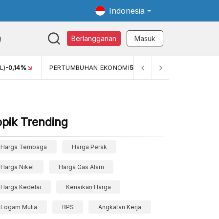
Indonesia
Q
Berlangganan
Masuk
-0,14%
PERTUMBUHAN EKONOMI
5,11%
PERTUMBUHAN EKO
opik Trending
Harga Tembaga
Harga Perak
Harga Nikel
Harga Gas Alam
Harga Kedelai
Kenaikan Harga
Logam Mulia
BPS
Angkatan Kerja