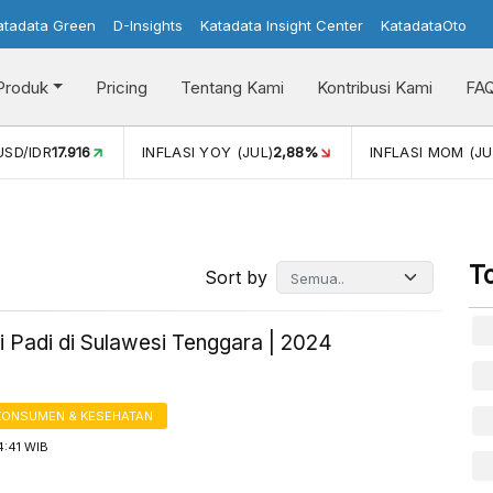
atadata Green
D-Insights
Katadata Insight Center
KatadataOto
Produk
Pricing
Tentang Kami
Kontribusi Kami
FA
D/IDR
17.916
INFLASI YOY (JUL)
2,88%
INFLASI MOM (JUL)
T
Sort by
i Padi di Sulawesi Tenggara | 2024
KONSUMEN & KESEHATAN
4:41 WIB