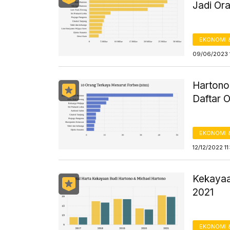
Jadi Or
EKONOMI 
09/06/2023 
Hartono
Daftar 
EKONOMI 
12/12/2022 1
Kekayaa
2021
EKONOMI 