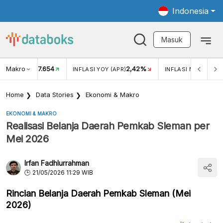
Indonesia
Masuk
Makro
17.654
2,42%
KAR USD/IDR
INFLASI YOY (APR)
INFLASI MOM (APR)
Home
Data Stories
Ekonomi & Makro
EKONOMI & MAKRO
Realisasi Belanja Daerah Pemkab Sleman per
Mei 2026
Irfan Fadhlurrahman
21/05/2026 11:29 WIB
Rincian Belanja Daerah Pemkab Sleman (Mei
2026)