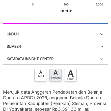
UNDUH
SUMBER
PDF
PNG
Silakan
login
untuk mengakses informasi ini
.
Belum
KATADATA INSIGHT CENTER
punya akun?
Silakan
Daftar sekarang
,
GRATIS!
XLS
EMBED
A
A
Hubungi sekarang »
A
Kecil
Sedang
Besar
Merujuk data Anggaran Pendapatan dan Belanja
Daerah (APBD) 2026, anggaran Belanja Daerah
Pemerintah Kabupaten (Pemkab) Sleman, Provinsi
DI Yogyakarta, sebesar Rp3.391,33 miliar.