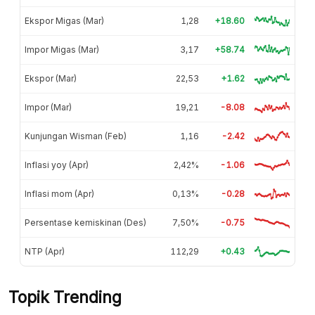
Ekspor Migas (Mar)
1,28
+18.60
Impor Migas (Mar)
3,17
+58.74
Ekspor (Mar)
22,53
+1.62
Impor (Mar)
19,21
-8.08
Kunjungan Wisman (Feb)
1,16
-2.42
Inflasi yoy (Apr)
2,42%
-1.06
Inflasi mom (Apr)
0,13%
-0.28
Persentase kemiskinan (Des)
7,50%
-0.75
NTP (Apr)
112,29
+0.43
Topik Trending