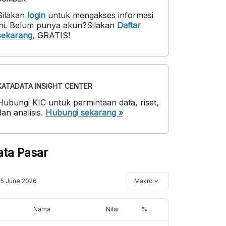
Silakan
login
untuk mengakses informasi
ni
.
Belum punya akun?
Silakan
Daftar
sekarang
,
GRATIS!
KATADATA INSIGHT CENTER
Hubungi KIC untuk permintaan data, riset,
dan analisis.
Hubungi sekarang »
ata Pasar
15 June 2026
Makro
Nama
Nilai
%