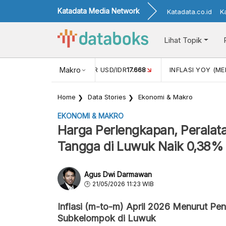
Katadata Media Network
Katadata.co.id
K
Lihat Topik
 (APR)
1,25
NILAI TUKAR USD/IDR
Makro
17.668
INFLASI YOY (MEI
Home
Data Stories
Ekonomi & Makro
EKONOMI & MAKRO
Harga Perlengkapan, Peralat
Tangga di Luwuk Naik 0,38%
Agus Dwi Darmawan
21/05/2026 11:23 WIB
Inflasi (m-to-m) April 2026 Menurut Pen
Subkelompok di Luwuk