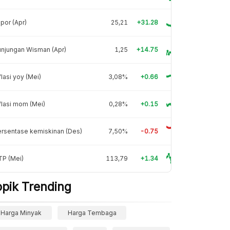
por (Apr)
25,21
+31.28
njungan Wisman (Apr)
1,25
+14.75
flasi yoy (Mei)
3,08%
+0.66
flasi mom (Mei)
0,28%
+0.15
rsentase kemiskinan (Des)
7,50%
-0.75
TP (Mei)
113,79
+1.34
opik Trending
Harga Minyak
Harga Tembaga