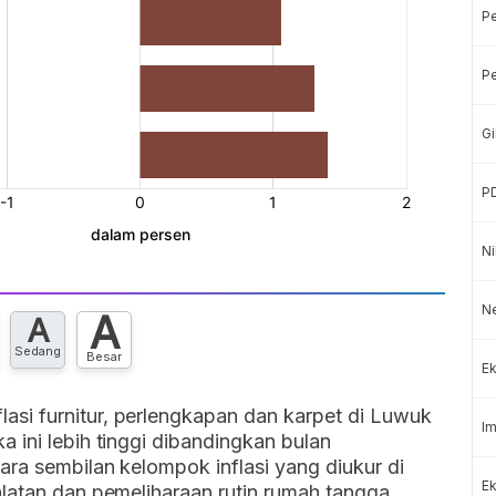
P
Pe
Gi
P
Ni
Ne
A
A
Sedang
Besar
Ek
si furnitur, perlengkapan dan karpet di Luwuk
Im
 ini lebih tinggi dibandingkan bulan
ra sembilan kelompok inflasi yang diukur di
Ek
alatan dan pemeliharaan rutin rumah tangga