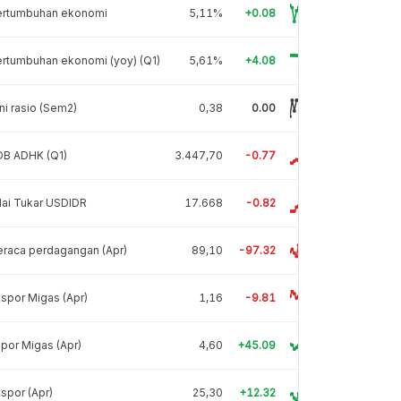
ertumbuhan ekonomi
5,11%
+0.08
rtumbuhan ekonomi (yoy) (Q1)
5,61%
+4.08
ni rasio (Sem2)
0,38
0.00
DB ADHK (Q1)
3.447,70
-0.77
lai Tukar USDIDR
17.668
-0.82
raca perdagangan (Apr)
89,10
-97.32
spor Migas (Apr)
1,16
-9.81
por Migas (Apr)
4,60
+45.09
spor (Apr)
25,30
+12.32