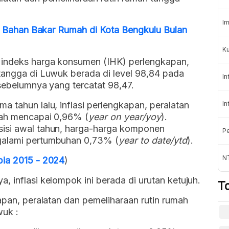
Im
dan Bahan Bakar Rumah di Kota Bengkulu Bulan
Ku
n indeks harga konsumen (IHK) perlengkapan,
tangga di Luwuk berada di level 98,84 pada
In
 sebelumnya yang tercatat 98,47.
a tahun lalu, inflasi perlengkapan, peralatan
In
lah mencapai 0,96% (
year on year/yoy
).
sisi awal tahun, harga-harga komponen
Pe
galami pertumbuhan 0,73% (
year to date/ytd
).
N
bia 2015 - 2024
)
 inflasi kelompok ini berada di urutan ketujuh.
T
kapan, peralatan dan pemeliharaan rutin rumah
wuk :