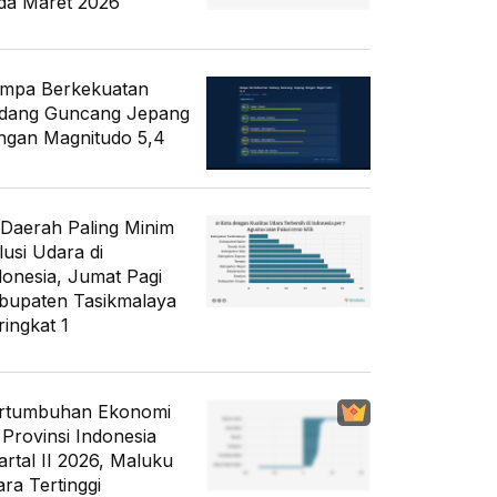
da Maret 2026
mpa Berkekuatan
dang Guncang Jepang
ngan Magnitudo 5,4
 Daerah Paling Minim
lusi Udara di
donesia, Jumat Pagi
bupaten Tasikmalaya
ringkat 1
rtumbuhan Ekonomi
 Provinsi Indonesia
artal II 2026, Maluku
ara Tertinggi