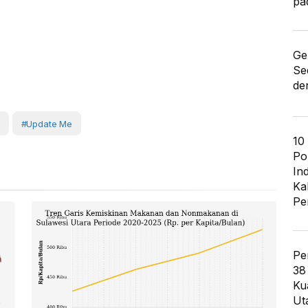
pa
Ge
Se
de
#Update Me
10
Po
In
Ka
Pe
Pe
38
Ku
Ut