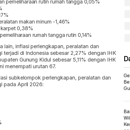
an pemeliharaan rutin rumah tangga 0,05%
%
,17%
eralatan makan minum -1,46%
n karpet 0,38%
pemeliharaan rumah tangga rutin 0,14%
ain, inflasi perlengkapan, peralatan dan
gi terjadi di Indonesia sebesar 2,27% dengan IHK
D
Kabupaten Gunung Kidul sebesar 5,11% dengan IHK
ni menempati urutan 67.
Ge
flasi subkelompok perlengkapan, peralatan dan
Be
gi pada April 2026:
Gu
Ba
Wi
%
Ke