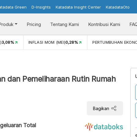
atadata Green
D-Insights
Katadata Insight Center
KatadataOto
Produk
Pricing
Tentang Kami
Kontribusi Kami
FA
)
3,08%
INFLASI MOM (MEI)
0,28%
PERTUMBUHAN EKON
an dan Pemeliharaan Rutin Rumah
Bagikan
geluaran Total