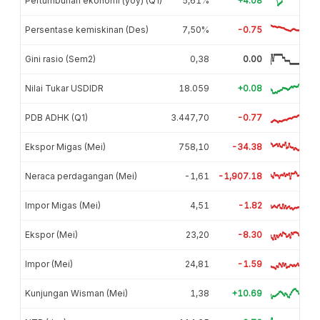
Pertumbuhan ekonomi (yoy) (Q1)
5,61%
+4.08
Persentase kemiskinan (Des)
7,50%
-0.75
Gini rasio (Sem2)
0,38
0.00
Nilai Tukar USDIDR
18.059
+0.08
PDB ADHK (Q1)
3.447,70
-0.77
Ekspor Migas (Mei)
758,10
-34.38
Neraca perdagangan (Mei)
-1,61
-1,907.18
Impor Migas (Mei)
4,51
-1.82
Ekspor (Mei)
23,20
-8.30
Impor (Mei)
24,81
-1.59
Kunjungan Wisman (Mei)
1,38
+10.69