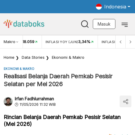
Indonesia
Masuk
Makro
18.059
3,34%
UKAR USD/IDR
INFLASI YOY (JUN)
INFLASI MOM (JUN
Home
Data Stories
Ekonomi & Makro
EKONOMI & MAKRO
Realisasi Belanja Daerah Pemkab Pesisir
Selatan per Mei 2026
Irfan Fadhlurrahman
11/05/2026 11:32 WIB
Rincian Belanja Daerah Pemkab Pesisir Selatan
(Mei 2026)