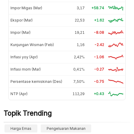
Impor Migas (Mar)
3,17
+58.74
Ekspor (Mar)
22,53
+1.62
Impor (Mar)
19,21
-8.08
Kunjungan Wisman (Feb)
1,16
-2.42
Inflasi yoy (Apr)
2,42%
-1.06
Inflasi mom (Mar)
0,41%
-0.27
Persentase kemiskinan (Des)
7,50%
-0.75
NTP (Apr)
112,29
+0.43
Topik Trending
Harga Emas
Pengeluaran Makanan