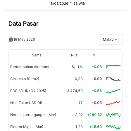
18/05/2026, 11:56 WIB
Data Pasar
18 May 2026
Makro
Nama
Nilai
%
Pertumbuhan ekonomi
5,11%
+0.08
Gini rasio (Sem2)
0,38
0.00
PDB ADHK (Q4 2025)
3.474,50
+0.86
Nilai Tukar USDIDR
17
-0.03
Neraca perdagangan (Mar)
3,32
+160.82
Ekspor Migas (Mar)
1,28
+18.60