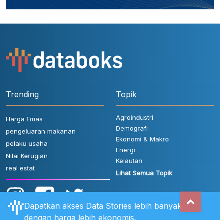
Trending
Topik
Agroindustri
Harga Emas
Demografi
pengeluaran makanan
Ekonomi & Makro
pelaku usaha
Energi
Nilai Kerugian
Kelautan
real estat
Lihat Semua Topik
Dapatkan akses Data Stories lebih banyak
dengan harga lebih ekonomis.