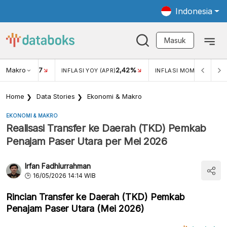
Indonesia
Masuk
Makro
17
2,42%
0,4
KAR USD/IDR
INFLASI YOY (APR)
INFLASI MOM (MAR)
Home
Data Stories
Ekonomi & Makro
EKONOMI & MAKRO
Realisasi Transfer ke Daerah (TKD) Pemkab
Penajam Paser Utara per Mei 2026
Irfan Fadhlurrahman
16/05/2026 14:14 WIB
Rincian Transfer ke Daerah (TKD) Pemkab
Penajam Paser Utara (Mei 2026)