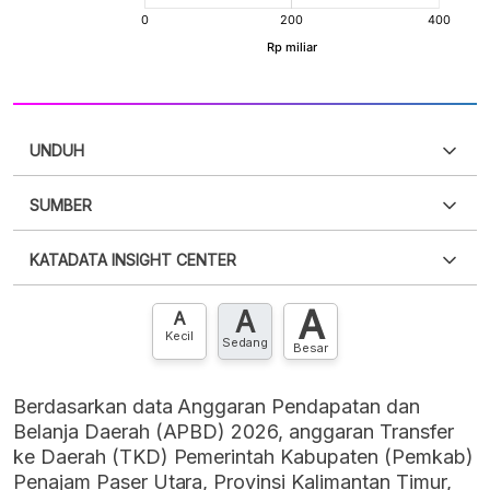
UNDUH
SUMBER
PDF
PNG
Silakan
login
untuk mengakses informasi ini
.
Belum
KATADATA INSIGHT CENTER
punya akun?
Silakan
Daftar sekarang
,
GRATIS!
XLS
EMBED
A
A
Hubungi sekarang »
A
Kecil
Sedang
Besar
Berdasarkan data Anggaran Pendapatan dan
Belanja Daerah (APBD) 2026, anggaran Transfer
ke Daerah (TKD) Pemerintah Kabupaten (Pemkab)
Penajam Paser Utara, Provinsi Kalimantan Timur,