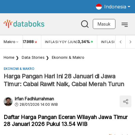
Indonesia
Masuk
Makro
17.988
3,34%
UKAR USD/IDR
INFLASI YOY (JUN)
INFLASI MOM (JUN
Home
Data Stories
Ekonomi & Makro
EKONOMI & MAKRO
Harga Pangan Hari Ini 28 Januari di Jawa
Timur: Cabai Rawit Naik, Cabai Merah Turun
Irfan Fadhlurrahman
28/01/2026 14:00 WIB
Daftar Harga Pangan Eceran Wilayah Jawa Timur
28 Januari 2026 Pukul 13.54 WIB