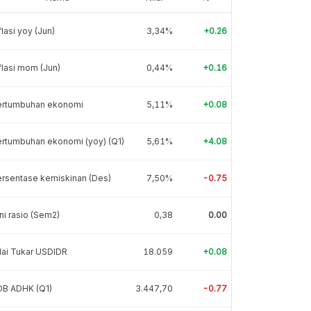
flasi yoy (Jun)
3,34%
+0.26
flasi mom (Jun)
0,44%
+0.16
ertumbuhan ekonomi
5,11%
+0.08
rtumbuhan ekonomi (yoy) (Q1)
5,61%
+4.08
rsentase kemiskinan (Des)
7,50%
-0.75
ni rasio (Sem2)
0,38
0.00
lai Tukar USDIDR
18.059
+0.08
DB ADHK (Q1)
3.447,70
-0.77