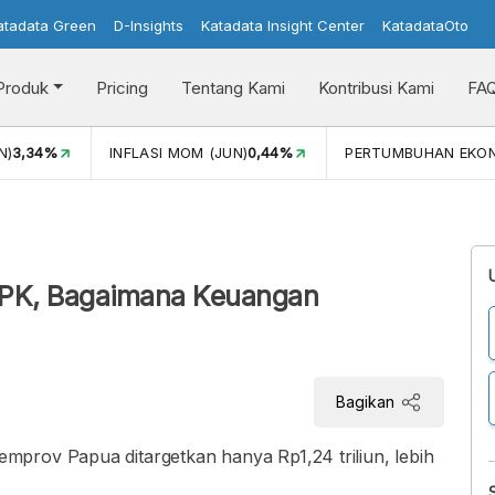
atadata Green
D-Insights
Katadata Insight Center
KatadataOto
Produk
Pricing
Tentang Kami
Kontribusi Kami
FA
N)
3,34%
INFLASI MOM (JUN)
0,44%
PERTUMBUHAN EKO
KPK, Bagaimana Keuangan
Bagikan
prov Papua ditargetkan hanya Rp1,24 triliun, lebih