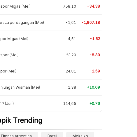
spor Migas (Mei)
758,10
-34.38
eraca perdagangan (Mei)
-1,61
-1,907.18
por Migas (Mei)
4,51
-1.82
spor (Mei)
23,20
-8.30
por (Mei)
24,81
-1.59
unjungan Wisman (Mei)
1,38
+10.69
P (Jun)
114,65
+0.76
opik Trending
Timnas Argentina
Brasil
Meksiko