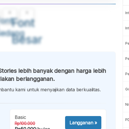
A
A
In
ont
Font
In
Sedang
Besar
P
Pe
tories lebih banyak dengan harga lebih
Pe
lakan berlangganan.
antu kami untuk menyajikan data berkualitas.
Gi
Ni
Basic
P
Langganan
»
Rp100.000
Rp50.000
/bulan