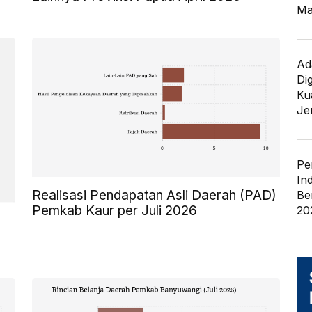
Ma
Ad
Di
Kua
Je
Pe
In
Realisasi Pendapatan Asli Daerah (PAD)
Be
Pemkab Kaur per Juli 2026
20