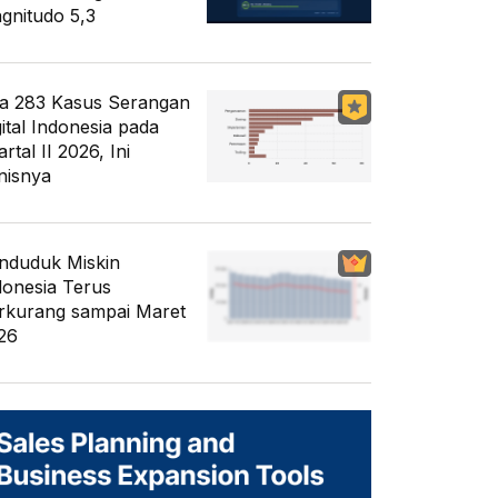
gnitudo 5,3
a 283 Kasus Serangan
gital Indonesia pada
rtal II 2026, Ini
nisnya
nduduk Miskin
donesia Terus
rkurang sampai Maret
26