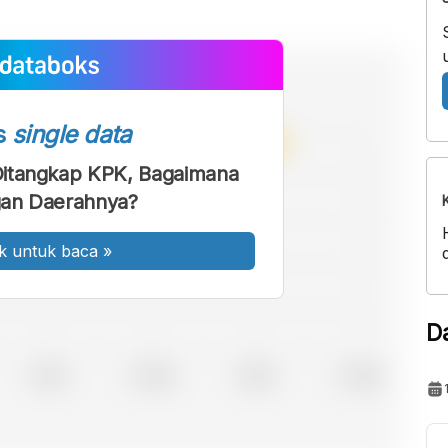
s
single data
itangkap KPK, Bagaimana
an Daerahnya?
k untuk baca
»
D