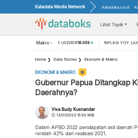
Katadata Media Network
Katadata.co.id
K
Lihat Topik
 (MEI)
1,38
NILAI TUKAR USD/IDR
Makro
18.059
INFLASI YOY (JU
Home
Data Stories
Ekonomi & Makro
EKONOMI & MAKRO
Gubernur Papua Ditangkap 
Daerahnya?
Viva Budy Kusnandar
13/01/2023 15:50 WIB
Dalam APBD 2022 pendapatan asli daerah Pem
rendah 42% dari realisasi 2021.