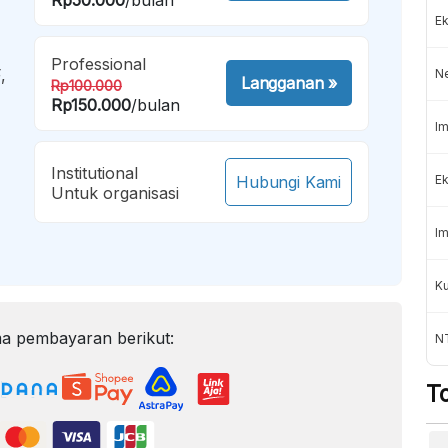
Ek
Professional
,
N
Langganan
»
Rp100.000
Rp150.000
/bulan
Im
Institutional
Hubungi Kami
Ek
Untuk organisasi
Im
K
a pembayaran berikut:
NT
T