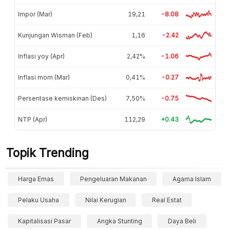
Impor (Mar)
19,21
-8.08
Kunjungan Wisman (Feb)
1,16
-2.42
Inflasi yoy (Apr)
2,42%
-1.06
Inflasi mom (Mar)
0,41%
-0.27
Persentase kemiskinan (Des)
7,50%
-0.75
NTP (Apr)
112,29
+0.43
Topik Trending
Harga Emas
Pengeluaran Makanan
Agama Islam
Pelaku Usaha
Nilai Kerugian
Real Estat
Kapitalisasi Pasar
Angka Stunting
Daya Beli