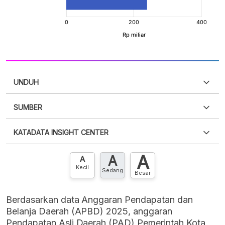
UNDUH
SUMBER
PDF
PNG
Silakan
login
untuk mengakses informasi ini
.
Belum
KATADATA INSIGHT CENTER
punya akun?
Silakan
Daftar sekarang
,
GRATIS!
XLS
EMBED
A
A
Hubungi sekarang »
A
Kecil
Sedang
Besar
Berdasarkan data Anggaran Pendapatan dan
Belanja Daerah (APBD) 2025, anggaran
Pendapatan Asli Daerah (PAD) Pemerintah Kota