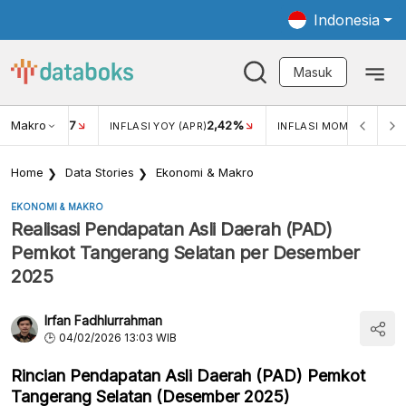
Indonesia
Masuk
Makro
17
2,42%
0,4
KAR USD/IDR
INFLASI YOY (APR)
INFLASI MOM (MAR)
Home
Data Stories
Ekonomi & Makro
EKONOMI & MAKRO
Realisasi Pendapatan Asli Daerah (PAD)
Pemkot Tangerang Selatan per Desember
2025
Irfan Fadhlurrahman
04/02/2026 13:03 WIB
Rincian Pendapatan Asli Daerah (PAD) Pemkot
Tangerang Selatan (Desember 2025)