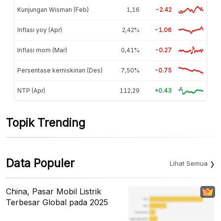
Kunjungan Wisman (Feb)
1,16
-2.42
Inflasi yoy (Apr)
2,42%
-1.06
Inflasi mom (Mar)
0,41%
-0.27
Persentase kemiskinan (Des)
7,50%
-0.75
NTP (Apr)
112,29
+0.43
Topik Trending
Data Populer
Lihat Semua
China, Pasar Mobil Listrik
Terbesar Global pada 2025