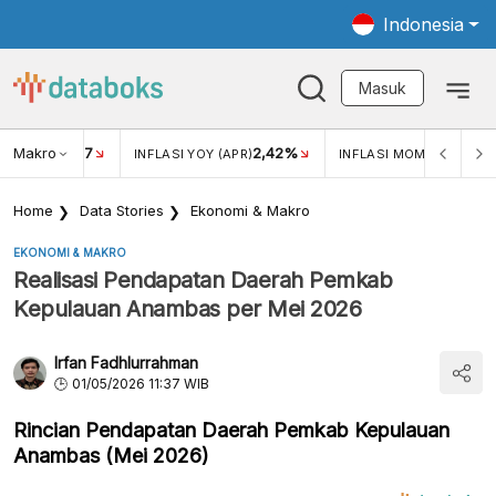
Indonesia
Masuk
Makro
17
2,42%
0,4
KAR USD/IDR
INFLASI YOY (APR)
INFLASI MOM (MAR)
Home
Data Stories
Ekonomi & Makro
EKONOMI & MAKRO
Realisasi Pendapatan Daerah Pemkab
Kepulauan Anambas per Mei 2026
Irfan Fadhlurrahman
01/05/2026 11:37 WIB
Rincian Pendapatan Daerah Pemkab Kepulauan
Anambas (Mei 2026)