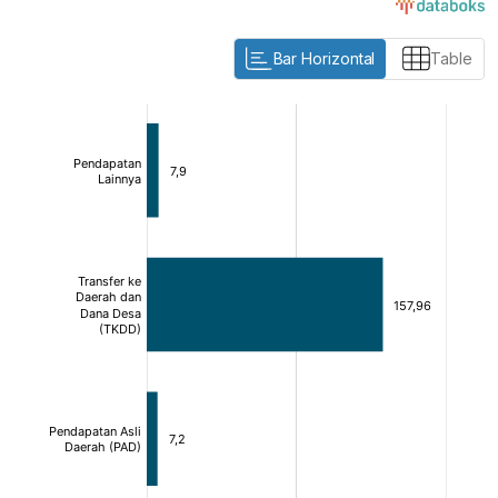
Bar Horizontal
Table
:
:
[/]
[/]
[bold]
[bold]