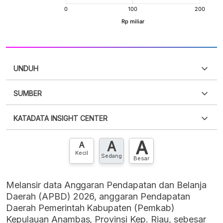
UNDUH
SUMBER
PDF
PNG
Silakan
login
untuk mengakses informasi ini
.
Belum
KATADATA INSIGHT CENTER
punya akun?
Silakan
Daftar sekarang
,
GRATIS!
XLS
EMBED
A
A
Hubungi sekarang »
A
Kecil
Sedang
Besar
Melansir data Anggaran Pendapatan dan Belanja
Daerah (APBD) 2026, anggaran Pendapatan
Daerah Pemerintah Kabupaten (Pemkab)
Kepulauan Anambas, Provinsi Kep. Riau, sebesar