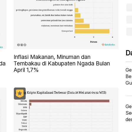
D
Inflasi Makanan, Minuman dan
da
Tembakau di Kabupaten Ngada Bulan
April 1,7%
Ge
Be
Gu
Ge
Se
de