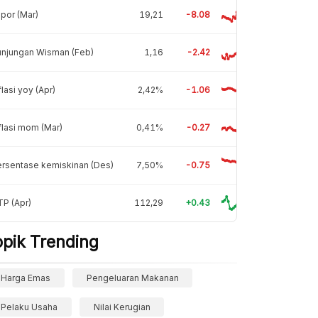
por (Mar)
19,21
-8.08
unjungan Wisman (Feb)
1,16
-2.42
flasi yoy (Apr)
2,42%
-1.06
flasi mom (Mar)
0,41%
-0.27
rsentase kemiskinan (Des)
7,50%
-0.75
P (Apr)
112,29
+0.43
opik Trending
Harga Emas
Pengeluaran Makanan
Pelaku Usaha
Nilai Kerugian