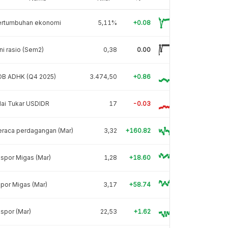
ertumbuhan ekonomi
5,11%
+0.08
ni rasio (Sem2)
0,38
0.00
DB ADHK (Q4 2025)
3.474,50
+0.86
lai Tukar USDIDR
17
-0.03
eraca perdagangan (Mar)
3,32
+160.82
spor Migas (Mar)
1,28
+18.60
por Migas (Mar)
3,17
+58.74
spor (Mar)
22,53
+1.62