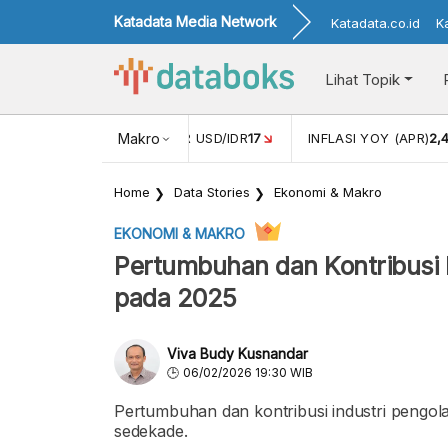
Katadata Media Network
Katadata.co.id
K
Lihat Topik
 (FEB)
1,16
NILAI TUKAR USD/IDR
Makro
17
INFLASI YOY (APR)
2,
Home
Data Stories
Ekonomi & Makro
EKONOMI & MAKRO
Pertumbuhan dan Kontribusi 
pada 2025
Viva Budy Kusnandar
06/02/2026 19:30 WIB
Pertumbuhan dan kontribusi industri pengola
sedekade.