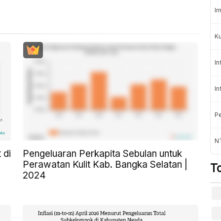
Im
K
In
In
Pe
NT
 di
Pengeluaran Perkapita Sebulan untuk
Perawatan Kulit Kab. Bangka Selatan |
T
2024