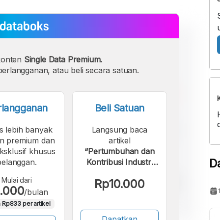
konten
Single Data Premium.
erlangganan, atau beli secara satuan.
rlangganan
Beli Satuan
s lebih banyak
Langsung baca
n premium dan
artikel
eksklusif khusus
“Pertumbuhan dan
D
pelanggan.
Kontribusi Industri
Pengolahan RI
Mulai dari
Rp10.000
Menguat pada 2025”.
.000
/bulan
 Rp833 per artikel
Dapatkan