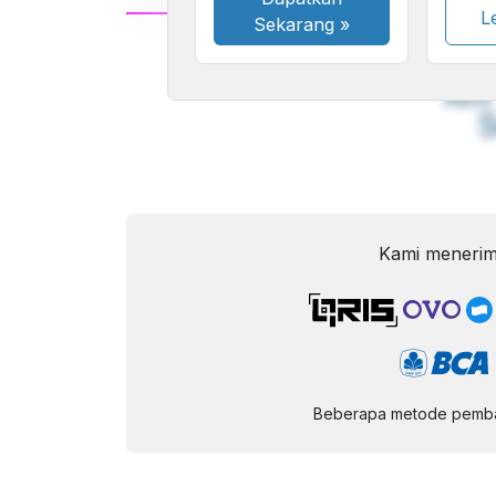
Le
Sekarang
»
A
Font
F
Kecil
Kami menerim
Beberapa metode pembay