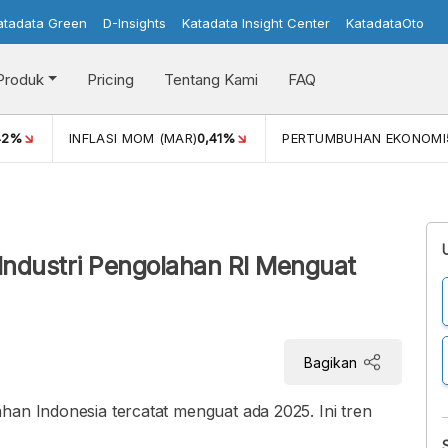
atadata Green
D-Insights
Katadata Insight Center
KatadataOto
Produk
Pricing
Tentang Kami
FAQ
42%
INFLASI MOM (MAR)
0,41%
PERTUMBUHAN EKONOMI
Industri Pengolahan RI Menguat
Bagikan
han Indonesia tercatat menguat ada 2025. Ini tren