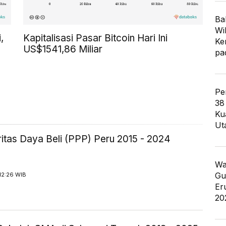
Ba
Wi
,
Kapitalisasi Pasar Bitcoin Hari Ini
Ke
US$1541,86 Miliar
pa
Pe
38
Ku
Ut
itas Daya Beli (PPP) Peru 2015 - 2024
Wa
Gu
12:26 WIB
Er
20