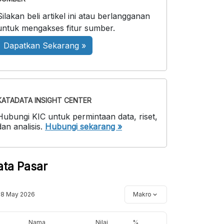
Silakan beli artikel ini atau berlangganan
untuk mengakses fitur sumber.
Dapatkan Sekarang »
KATADATA INSIGHT CENTER
Hubungi KIC untuk permintaan data, riset,
dan analisis.
Hubungi sekarang »
ata Pasar
18 May 2026
Makro
Nama
Nilai
%