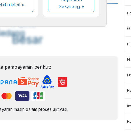
bih detail »
Sekarang
»
A
A
P
ont
Font
Gi
Sedang
Besar
P
Ni
a pembayaran berikut:
N
Ek
Im
aran masih dalam proses aktivasi.
Ek