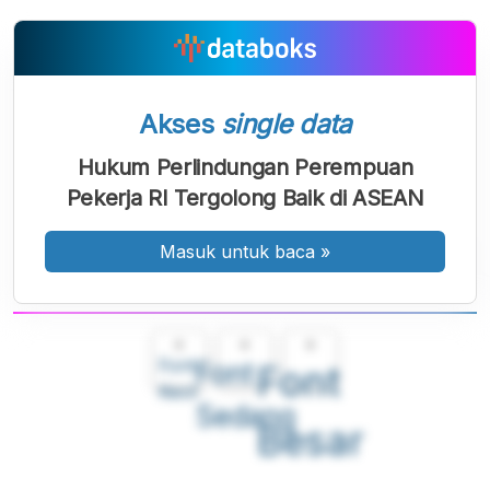
Akses
single data
Hukum Perlindungan Perempuan
Pekerja RI Tergolong Baik di ASEAN
Masuk untuk baca
»
A
A
A
Font
Font
Font
Kecil
Sedang
Besar