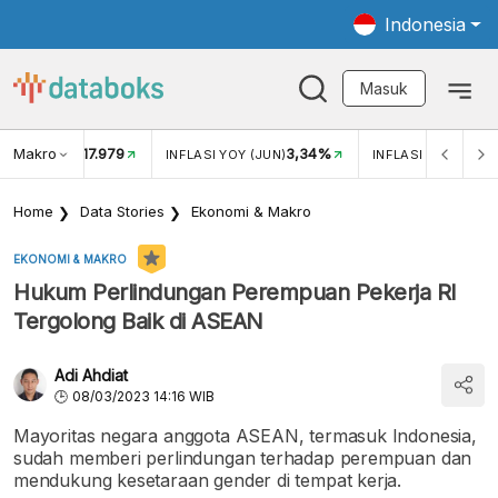
Indonesia
Masuk
Makro
17.979
3,34%
UKAR USD/IDR
INFLASI YOY (JUN)
INFLASI MOM (JUN
Home
Data Stories
Ekonomi & Makro
EKONOMI & MAKRO
Hukum Perlindungan Perempuan Pekerja RI
Tergolong Baik di ASEAN
Adi Ahdiat
08/03/2023 14:16 WIB
Mayoritas negara anggota ASEAN, termasuk Indonesia,
sudah memberi perlindungan terhadap perempuan dan
mendukung kesetaraan gender di tempat kerja.