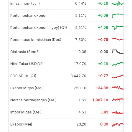
Inflasi mom (Jun)
0,44%
+0.16
Pertumbuhan ekonomi
5,11%
+0.08
Pertumbuhan ekonomi (yoy) (Q1)
5,61%
+4.08
Persentase kemiskinan (Des)
7,50%
-0.75
Gini rasio (Sem2)
0,38
0.00
Nilai Tukar USDIDR
17.979
+0.19
PDB ADHK (Q1)
3.447,70
-0.77
Ekspor Migas (Mei)
758,10
-34.38
Neraca perdagangan (Mei)
-1,61
-1,907.18
Impor Migas (Mei)
4,51
-1.82
Ekspor (Mei)
23,20
-8.30