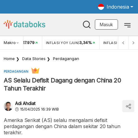
Indonesia
Masuk
Makro
17.979
3,34%
UKAR USD/IDR
INFLASI YOY (JUN)
INFLASI MOM (JUN
Home
Data Stories
Perdagangan
PERDAGANGAN
AS Selalu Defisit Dagang dengan China 20
Tahun Terakhir
Adi Ahdiat
15/04/2025 16:39 WIB
Amerika Serikat (AS) selalu mengalami defisit
perdagangan dengan China dalam sekitar 20 tahun
terakhir.