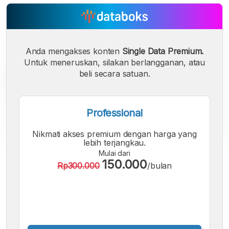
Anda mengakses konten
Single Data Premium.
Untuk meneruskan, silakan berlangganan, atau
beli secara satuan.
Professional
Nikmati akses premium dengan harga yang
lebih terjangkau.
Mulai dari
A
A
A
150.000
Rp300.000
/bulan
Font
Font
Font
Kecil
Sedang
Besar