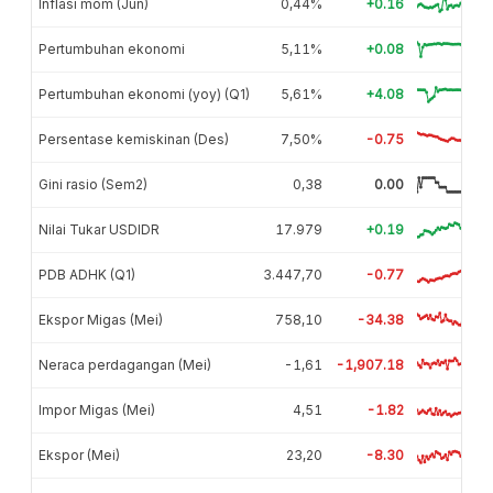
Inflasi mom (Jun)
0,44%
+0.16
Pertumbuhan ekonomi
5,11%
+0.08
Pertumbuhan ekonomi (yoy) (Q1)
5,61%
+4.08
Persentase kemiskinan (Des)
7,50%
-0.75
Gini rasio (Sem2)
0,38
0.00
Nilai Tukar USDIDR
17.979
+0.19
PDB ADHK (Q1)
3.447,70
-0.77
Ekspor Migas (Mei)
758,10
-34.38
Neraca perdagangan (Mei)
-1,61
-1,907.18
Impor Migas (Mei)
4,51
-1.82
Ekspor (Mei)
23,20
-8.30