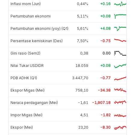
Inflasi mom (Jun)
0,44%
+0.16
Pertumbuhan ekonomi
5,11%
+0.08
Pertumbuhan ekonomi (yoy) (Q1)
5,61%
+4.08
Persentase kemiskinan (Des)
7,50%
-0.75
Gini rasio (Sem2)
0,38
0.00
Nilai Tukar USDIDR
18.059
+0.08
PDB ADHK (Q1)
3.447,70
-0.77
Ekspor Migas (Mei)
758,10
-34.38
Neraca perdagangan (Mei)
-1,61
-1,907.18
Impor Migas (Mei)
4,51
-1.82
Ekspor (Mei)
23,20
-8.30