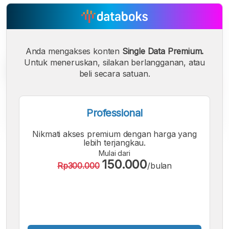
Anda mengakses konten
Single Data Premium.
Untuk meneruskan, silakan berlangganan, atau
beli secara satuan.
Professional
Nikmati akses premium dengan harga yang
lebih terjangkau.
A
A
A
Mulai dari
Font
Font
Font
150.000
Rp300.000
/bulan
Kecil
Sedang
Besar