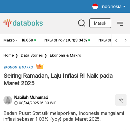
Indonesia
Masuk
Makro
18.059
3,34%
UKAR USD/IDR
INFLASI YOY (JUN)
INFLASI MOM (JUN
Home
Data Stories
Ekonomi & Makro
EKONOMI & MAKRO
Seiring Ramadan, Laju Inflasi RI Naik pada
Maret 2025
Nabilah Muhamad
08/04/2025 16:33 WIB
Badan Pusat Statistik melaporkan, Indonesia mengalami
inflasi sebesar 1,03% (yoy) pada Maret 2025.