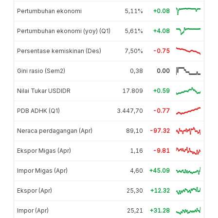
Pertumbuhan ekonomi
5,11%
+0.08
Pertumbuhan ekonomi (yoy) (Q1)
5,61%
+4.08
Persentase kemiskinan (Des)
7,50%
-0.75
Gini rasio (Sem2)
0,38
0.00
Nilai Tukar USDIDR
17.809
+0.59
PDB ADHK (Q1)
3.447,70
-0.77
Neraca perdagangan (Apr)
89,10
-97.32
Ekspor Migas (Apr)
1,16
-9.81
Impor Migas (Apr)
4,60
+45.09
Ekspor (Apr)
25,30
+12.32
Impor (Apr)
25,21
+31.28