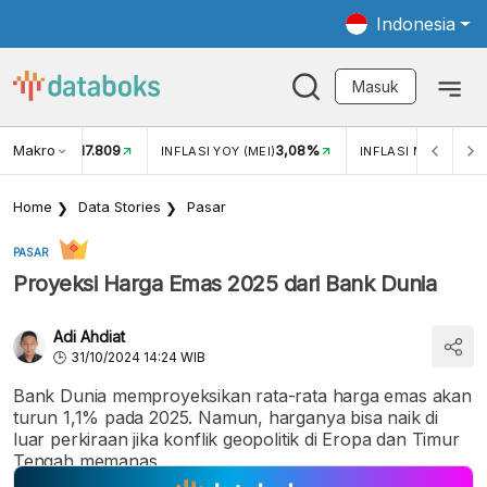
Indonesia
Masuk
Makro
17.809
3,08%
UKAR USD/IDR
INFLASI YOY (MEI)
INFLASI MOM (MEI)
Home
Data Stories
Pasar
PASAR
Proyeksi Harga Emas 2025 dari Bank Dunia
Adi Ahdiat
31/10/2024 14:24 WIB
Bank Dunia memproyeksikan rata-rata harga emas akan
turun 1,1% pada 2025. Namun, harganya bisa naik di
luar perkiraan jika konflik geopolitik di Eropa dan Timur
Tengah memanas.