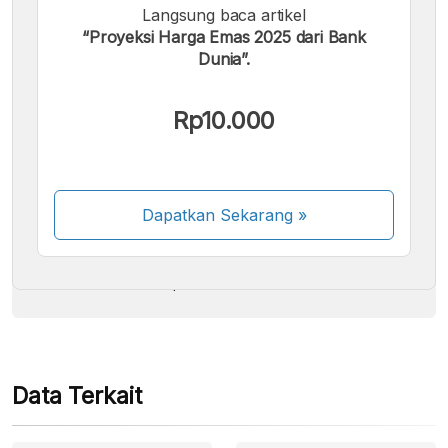
Langsung baca artikel
“Proyeksi Harga Emas 2025 dari Bank
Dunia”.
Kami menerima pembayaran berikut:
Rp10.000
Dapatkan Sekarang
»
Beberapa metode pembayaran masih dalam
proses aktivasi.
Data Terkait