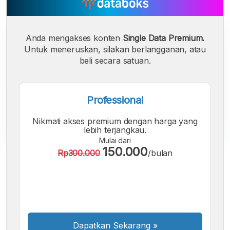
Anda mengakses konten
Single Data Premium.
Untuk meneruskan, silakan berlangganan, atau
beli secara satuan.
Professional
Nikmati akses premium dengan harga yang
lebih terjangkau.
Mulai dari
150.000
Rp300.000
/bulan
A
A
A
Font
Font
Font
Kecil
Sedang
Besar
Dapatkan Sekarang
»