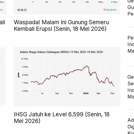
Ge
Gu
Pe
li
Waspada! Malam Ini Gunung Semeru
Kembali Erupsi (Senin, 18 Mei 2026)
Pe
In
Me
Ge
Se
In
Ma
IHSG Jatuh ke Level 6.599 (Senin, 18
Ad
Mei 2026)
Di
Kua