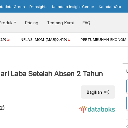
atadata Green
D-Insights
Katadata Insight Center
KatadataOto
Produk
Pricing
Tentang Kami
FAQ
42%
INFLASI MOM (MAR)
0,41%
PERTUMBUHAN EKONOMI
ari Laba Setelah Absen 2 Tahun
Bagikan
2)