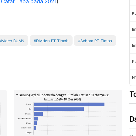
atat Laba pada 2021
)
K
In
Dividen BUMN
#dividen PT Timah
#Saham PT Timah
In
Pe
NT
T
D