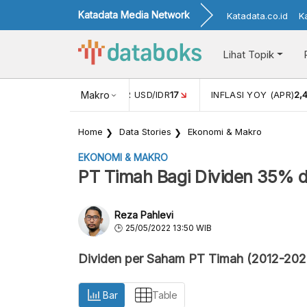
Katadata Media Network
Katadata.co.id
K
Lihat Topik
 (FEB)
1,16
NILAI TUKAR USD/IDR
Makro
17
INFLASI YOY (APR)
2,
Home
Data Stories
Ekonomi & Makro
EKONOMI & MAKRO
PT Timah Bagi Dividen 35% d
Reza Pahlevi
25/05/2022 13:50 WIB
Dividen per Saham PT Timah (2012-202
Bar
Table