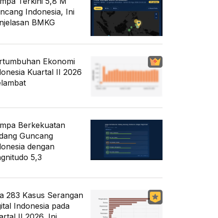
mpa Terkini 5,8 M
ncang Indonesia, Ini
njelasan BMKG
rtumbuhan Ekonomi
donesia Kuartal II 2026
lambat
mpa Berkekuatan
dang Guncang
donesia dengan
gnitudo 5,3
a 283 Kasus Serangan
gital Indonesia pada
rtal II 2026, Ini