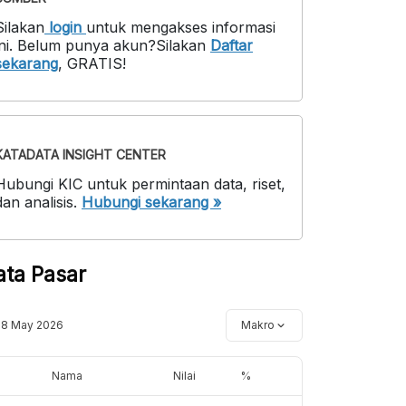
Silakan
login
untuk mengakses informasi
ni
.
Belum punya akun?
Silakan
Daftar
sekarang
,
GRATIS!
KATADATA INSIGHT CENTER
Hubungi KIC untuk permintaan data, riset,
dan analisis.
Hubungi sekarang »
ata Pasar
18 May 2026
Makro
Nama
Nilai
%