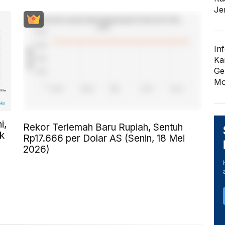
Je
In
Ka
Ge
Mo
i,
Rekor Terlemah Baru Rupiah, Sentuh
k
Rp17.666 per Dolar AS (Senin, 18 Mei
2026)