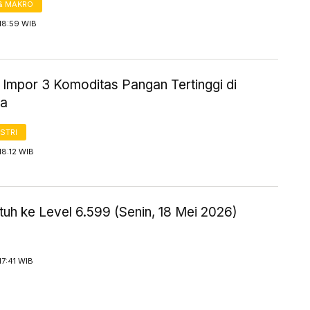
& MAKRO
18:59 WIB
 Impor 3 Komoditas Pangan Tertinggi di
ia
STRI
18:12 WIB
uh ke Level 6.599 (Senin, 18 Mei 2026)
17:41 WIB