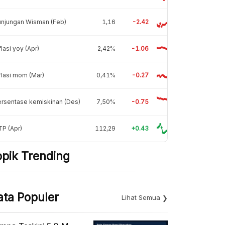
unjungan Wisman (Feb)
1,16
-2.42
flasi yoy (Apr)
2,42%
-1.06
flasi mom (Mar)
0,41%
-0.27
rsentase kemiskinan (Des)
7,50%
-0.75
P (Apr)
112,29
+0.43
opik Trending
ata Populer
Lihat Semua