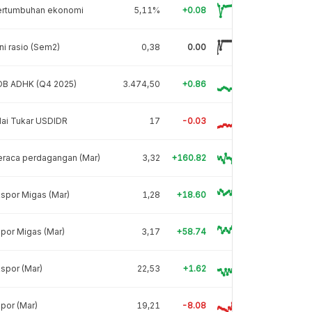
ertumbuhan ekonomi
5,11%
+0.08
ni rasio (Sem2)
0,38
0.00
DB ADHK (Q4 2025)
3.474,50
+0.86
lai Tukar USDIDR
17
-0.03
eraca perdagangan (Mar)
3,32
+160.82
spor Migas (Mar)
1,28
+18.60
por Migas (Mar)
3,17
+58.74
spor (Mar)
22,53
+1.62
por (Mar)
19,21
-8.08