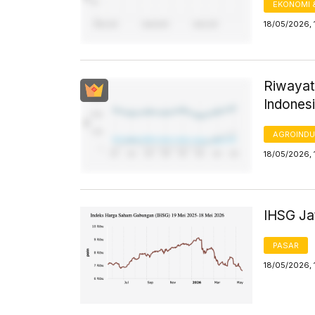
EKONOMI 
18/05/2026, 
Riwayat
Indones
AGROINDU
18/05/2026, 
IHSG Jat
PASAR
18/05/2026, 