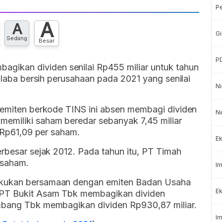
P
A
A
Gi
Sedang
Besar
P
ikan dividen senilai Rp455 miliar untuk tahun
i laba bersih perusahaan pada 2021 yang senilai
Ni
h emiten berkode TINS ini absen membagi dividen
N
emiliki saham beredar sebanyak 7,45 miliar
i Rp61,09 per saham.
Ek
erbesar sejak 2012. Pada tahun itu, PT Timah
 saham.
Im
akukan bersamaan dengan emiten Badan Usaha
Ek
 PT Bukit Asam Tbk membagikan dividen
ambang Tbk membagikan dividen Rp930,87 miliar.
Im