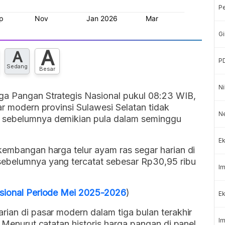
P
Gi
A
A
P
Sedang
Besar
Ni
ga Pangan Strategis Nasional pukul 08:23 WIB,
ar modern provinsi Sulawesi Selatan tidak
N
 sebelumnya demikian pula dalam seminggu
Ek
kembangan harga telur ayam ras segar harian di
sebelumnya yang tercatat sebesar Rp30,95 ribu
Im
isional Periode Mei 2025-2026
)
Ek
rian di pasar modern dalam tiga bulan terakhir
Im
. Menurut catatan historis harga pangan di panel