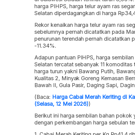
harga PIHPS, harga telur ayam ras segar
Selatan diperdagangkan di harga Rp34,4
Rekor kenaikan harga telur ayam ras sega
sebelumnya pernah dicatatkan pada Ma
penurunan terendah pernah dicatatkan
-11.34%.
Adapun pantuan PIHPS, harga sembilan b
Selatan tercatat sebanyak 11 komoditas
harga turun yakni Bawang Putih, Bawan
Kualitas 2, Minyak Goreng Kemasan Berme
Bawah II, Gula Pasir, Daging Sapi, Dagin
(Baca:
Harga Cabai Merah Keriting di Ka
(Selasa, 12 Mei 2026)
)
Berikut ini harga sembilan bahan pokok 
dengan perkembangan harga sebulan terak
1. Cabai Merah Keriting per Kg Rp41,4 ri