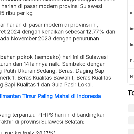
 harian di pasar modern provinsi Sulawesi
5 ribu per kg.
K
r harian di pasar modern di provinsi ini,
In
ret 2024 dengan kenaikan sebesar 12,77% dan
 pada November 2023 dengan penurunan
In
ahan pokok (sembako) hari ini di Sulawesi
Pe
 turun dan 14 lainnya naik. Sembako dengan
g Putih Ukuran Sedang, Beras, Daging Sapi
NT
rk 1, Beras Kualitas Bawah I, Beras Kualitas
g Sapi Kualitas 1 dan Gula Pasir Lokal.
T
limantan Timur Paling Mahal di Indonesia
yang terpantau PIHPS hari ini dibandingkan
hir di provinsi Sulawesi Selatan:
bu per kg (naik 28.17%)