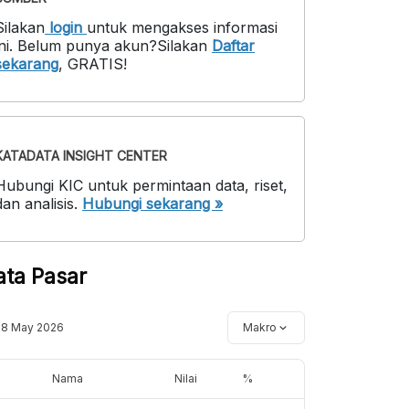
Silakan
login
untuk mengakses informasi
ni
.
Belum punya akun?
Silakan
Daftar
sekarang
,
GRATIS!
KATADATA INSIGHT CENTER
Hubungi KIC untuk permintaan data, riset,
dan analisis.
Hubungi sekarang »
ata Pasar
18 May 2026
Makro
Nama
Nilai
%