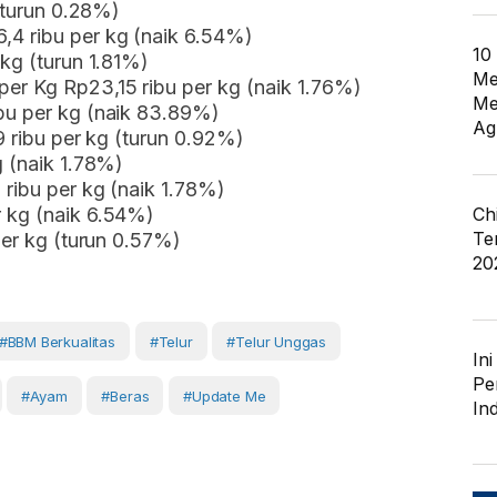
 (turun 0.28%)
4 ribu per kg (naik 6.54%)
10
 kg (turun 1.81%)
Me
er Kg Rp23,15 ribu per kg (naik 1.76%)
Me
bu per kg (naik 83.89%)
Ag
9 ribu per kg (turun 0.92%)
g (naik 1.78%)
ribu per kg (naik 1.78%)
 kg (naik 6.54%)
Ch
Te
per kg (turun 0.57%)
20
#BBM Berkualitas
#telur
#telur Unggas
In
Pe
#Ayam
#Beras
#Update Me
In