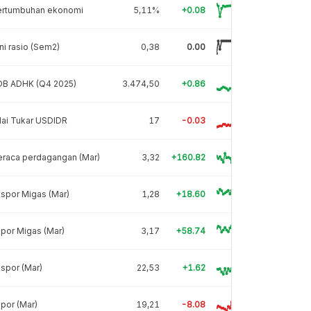
ertumbuhan ekonomi
5,11%
+0.08
ni rasio (Sem2)
0,38
0.00
DB ADHK (Q4 2025)
3.474,50
+0.86
lai Tukar USDIDR
17
-0.03
eraca perdagangan (Mar)
3,32
+160.82
spor Migas (Mar)
1,28
+18.60
por Migas (Mar)
3,17
+58.74
spor (Mar)
22,53
+1.62
por (Mar)
19,21
-8.08