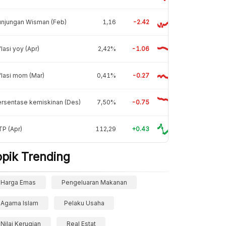
unjungan Wisman (Feb)
1,16
-2.42
flasi yoy (Apr)
2,42%
-1.06
flasi mom (Mar)
0,41%
-0.27
rsentase kemiskinan (Des)
7,50%
-0.75
P (Apr)
112,29
+0.43
opik Trending
Harga Emas
Pengeluaran Makanan
Agama Islam
Pelaku Usaha
Nilai Kerugian
Real Estat