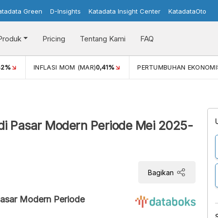
atadata Green
D-Insights
Katadata Insight Center
KatadataOto
Produk
Pricing
Tentang Kami
FAQ
42%
INFLASI MOM (MAR)
0,41%
PERTUMBUHAN EKONOMI
di Pasar Modern Periode Mei 2025-
Bagikan
Pasar Modern Periode