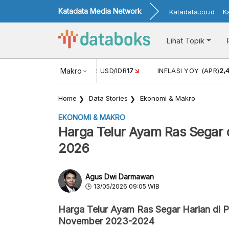
Katadata Media Network
Katadata.co.id
K
Lihat Topik
 (FEB)
1,16
NILAI TUKAR USD/IDR
Makro
17
INFLASI YOY (APR)
2,
Home
Data Stories
Ekonomi & Makro
EKONOMI & MAKRO
Harga Telur Ayam Ras Segar 
2026
Agus Dwi Darmawan
13/05/2026 09:05 WIB
Harga Telur Ayam Ras Segar Harian di 
November 2023-2024