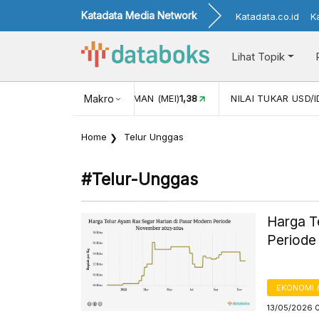
Katadata Media Network
Katadata.co.id
K
Lihat Topik
(MEI)
1,38
NILAI TUKAR USD/IDR
Makro
17.916
INFLASI YOY (JUL)
Home
Telur Unggas
#telur-Unggas
Harga T
Periode
EKONOMI 
13/05/2026 