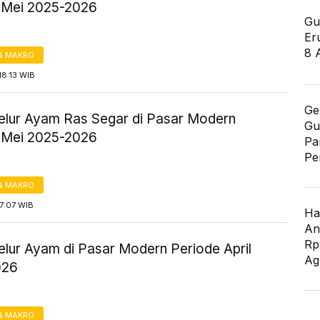
 Mei 2025-2026
Gu
Er
8 
& MAKRO
18:13 WIB
Ge
elur Ayam Ras Segar di Pasar Modern
Gu
 Mei 2025-2026
Pa
Pe
& MAKRO
7:07 WIB
Ha
An
Rp
elur Ayam di Pasar Modern Periode April
Ag
026
& MAKRO