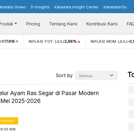
atadata Green
D-Insights
Katadata Insight Center
KatadataOto
Produk
Pricing
Tentang Kami
Kontribusi Kami
FA
2,88%
INFLASI MOM (JUL)
-0,14%
PERTUMBUHAN EKONO
T
Sort by
elur Ayam Ras Segar di Pasar Modern
 Mei 2025-2026
& MAKRO
09:05 WIB