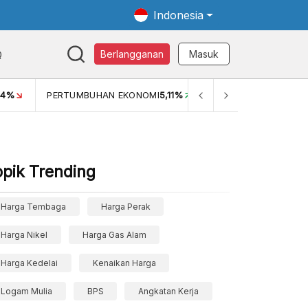
Indonesia
Q
Berlangganan
Masuk
MI
5,11%
PERTUMBUHAN EKONOMI (YOY) (Q1)
5,61%
PDB 
opik Trending
Harga Tembaga
Harga Perak
Harga Nikel
Harga Gas Alam
Harga Kedelai
Kenaikan Harga
Logam Mulia
BPS
Angkatan Kerja