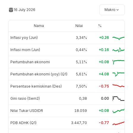
16 July 2026
Makro
Nama
Nilai
%
Inflasi yoy (Jun)
3,34%
+0.26
Inflasi mom (Jun)
0,44%
+0.16
Pertumbuhan ekonomi
5,11%
+0.08
Pertumbuhan ekonomi (yoy) (Q1)
5,61%
+4.08
Persentase kemiskinan (Des)
7,50%
-0.75
Gini rasio (Sem2)
0,38
0.00
Nilai Tukar USDIDR
18.059
+0.08
PDB ADHK (Q1)
3.447,70
-0.77