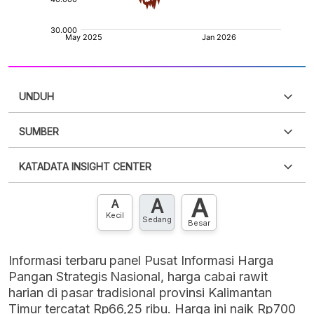
UNDUH
SUMBER
PDF
PNG
Silakan
login
untuk mengakses informasi ini
.
Belum
KATADATA INSIGHT CENTER
punya akun?
Silakan
Daftar sekarang
,
GRATIS!
XLS
EMBED
A
A
Hubungi sekarang »
A
Kecil
Sedang
Besar
Informasi terbaru panel Pusat Informasi Harga
Pangan Strategis Nasional, harga cabai rawit
harian di pasar tradisional provinsi Kalimantan
Timur tercatat Rp66,25 ribu. Harga ini naik Rp700