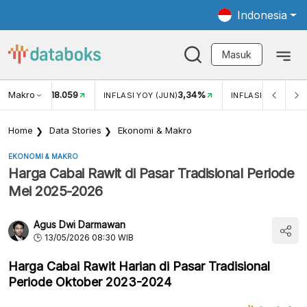
Indonesia
Masuk
Makro
18.059
3,34%
UKAR USD/IDR
INFLASI YOY (JUN)
INFLASI MOM (JUN
Home
Data Stories
Ekonomi & Makro
EKONOMI & MAKRO
Harga Cabai Rawit di Pasar Tradisional Periode
Mei 2025-2026
Agus Dwi Darmawan
13/05/2026 08:30 WIB
Harga Cabai Rawit Harian di Pasar Tradisional
Periode Oktober 2023-2024