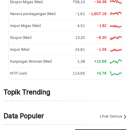
Ekspor Migas (Mei)
758,10
-34.38
Neraca perdagangan (Mei)
-1,61
-1,907.18
Impor Migas (Mei)
4,51
-1.82
Ekspor (Mei)
23,20
-8.30
Impor (Mei)
24,81
-1.59
Kunjungan Wisman (Mei)
1,38
+10.69
NTP (Jun)
114,65
+0.76
Topik Trending
Data Populer
Lihat Semua