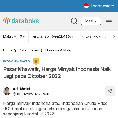
Indonesia
Masuk
Makro
17
2,42%
0,1
KAR USD/IDR
INFLASI YOY (APR)
INFLASI MOM (APR)
Home
Data Stories
Ekonomi & Makro
EKONOMI & MAKRO
Pasar Khawatir, Harga Minyak Indonesia Naik
Lagi pada Oktober 2022
Adi Ahdiat
03/11/2022 12:20 WIB
Harga minyak Indonesia atau Indonesian Crude Price
(ICP) mulai naik lagi setelah mengalami penurunan
sepanjang kuartal III 2022.