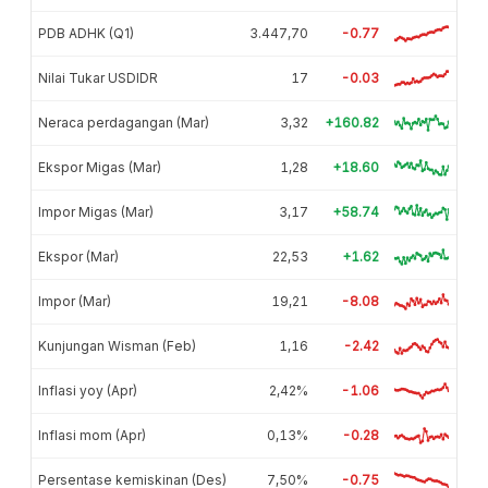
PDB ADHK (Q1)
3.447,70
-0.77
Nilai Tukar USDIDR
17
-0.03
Neraca perdagangan (Mar)
3,32
+160.82
Ekspor Migas (Mar)
1,28
+18.60
Impor Migas (Mar)
3,17
+58.74
Ekspor (Mar)
22,53
+1.62
Impor (Mar)
19,21
-8.08
Kunjungan Wisman (Feb)
1,16
-2.42
Inflasi yoy (Apr)
2,42%
-1.06
Inflasi mom (Apr)
0,13%
-0.28
Persentase kemiskinan (Des)
7,50%
-0.75