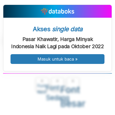
Akses
single data
Pasar Khawatir, Harga Minyak
Indonesia Naik Lagi pada Oktober 2022
Masuk untuk baca
»
A
A
A
Font
Font
Font
Kecil
Sedang
Besar