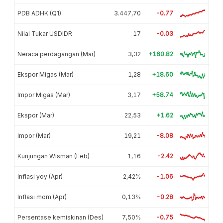
PDB ADHK (Q1)
3.447,70
-0.77
Nilai Tukar USDIDR
17
-0.03
Neraca perdagangan (Mar)
3,32
+160.82
Ekspor Migas (Mar)
1,28
+18.60
Impor Migas (Mar)
3,17
+58.74
Ekspor (Mar)
22,53
+1.62
Impor (Mar)
19,21
-8.08
Kunjungan Wisman (Feb)
1,16
-2.42
Inflasi yoy (Apr)
2,42%
-1.06
Inflasi mom (Apr)
0,13%
-0.28
Persentase kemiskinan (Des)
7,50%
-0.75