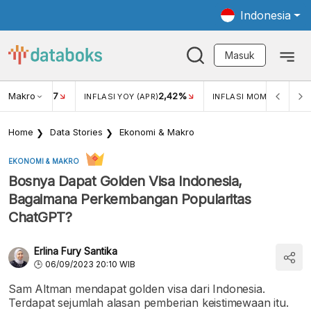
Indonesia
Masuk
Makro
17
2,42%
0,1
KAR USD/IDR
INFLASI YOY (APR)
INFLASI MOM (APR)
Home
Data Stories
Ekonomi & Makro
EKONOMI & MAKRO
Bosnya Dapat Golden Visa Indonesia,
Bagaimana Perkembangan Popularitas
ChatGPT?
Erlina Fury Santika
06/09/2023 20:10 WIB
Sam Altman mendapat golden visa dari Indonesia.
Terdapat sejumlah alasan pemberian keistimewaan itu.