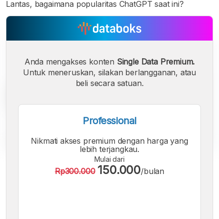
Lantas, bagaimana popularitas ChatGPT saat ini?
Anda mengakses konten
Single Data Premium.
Untuk meneruskan, silakan berlangganan, atau
beli secara satuan.
Professional
Nikmati akses premium dengan harga yang
lebih terjangkau.
Mulai dari
A
A
A
150.000
Rp300.000
/bulan
Font
Font
Font
Kecil
Sedang
Besar