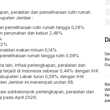
kapan, peralatan dan pemeliharaan rutin rumah
bupaten Jember :
an pemeliharaan rutin rumah tangga 0,28%
an perumahan dan kebun 2,48%
%
D
,12%
eralatan makan minum 0,14%
Ge
pemeliharaan rumah tangga rutin 0,08%
Be
Gu
lain, inflasi perlengkapan, peralatan dan
gi terjadi di Indonesia sebesar 0,44% dengan IHK
 Kabupaten Lebak turun 0,58% dengan IHK
ten Jember ini menempati urutan 68.
Ba
Wi
flasi subkelompok perlengkapan, peralatan dan
Ke
gi pada April 2026:
pa