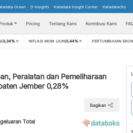
atadata Green
D-Insights
Katadata Insight Center
KatadataOto
Produk
Pricing
Tentang Kami
Kontribusi Kami
FA
N)
3,34%
INFLASI MOM (JUN)
0,44%
PERTUMBUHAN EKO
apan, Peralatan dan Pemeliharaan
paten Jember 0,28%
Bagikan
geluaran Total