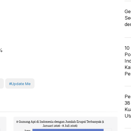
Ge
Se
de
10
2%
Po
In
Ka
Pe
#Update Me
Pe
38
Ku
Ut