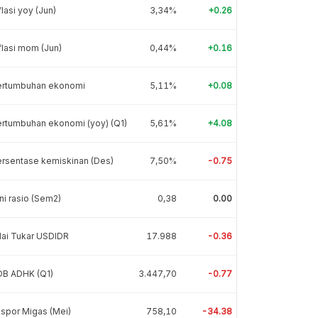
flasi yoy (Jun)
3,34%
+0.26
flasi mom (Jun)
0,44%
+0.16
ertumbuhan ekonomi
5,11%
+0.08
rtumbuhan ekonomi (yoy) (Q1)
5,61%
+4.08
rsentase kemiskinan (Des)
7,50%
-0.75
ni rasio (Sem2)
0,38
0.00
lai Tukar USDIDR
17.988
-0.36
DB ADHK (Q1)
3.447,70
-0.77
spor Migas (Mei)
758,10
-34.38