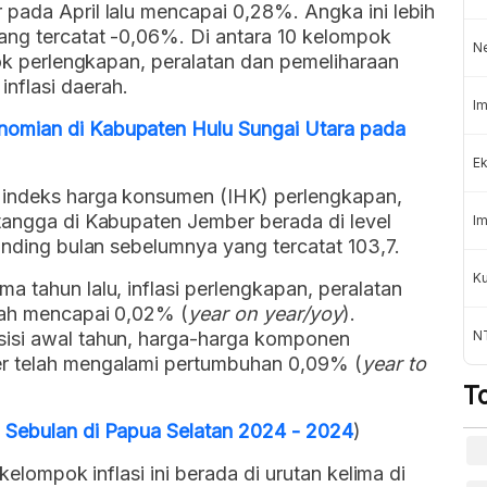
pada April lalu mencapai 0,28%. Angka ini lebih
ang tercatat -0,06%. Di antara 10 kelompok
N
pok perlengkapan, peralatan dan pemeliharaan
nflasi daerah.
Im
omian di Kabupaten Hulu Sungai Utara pada
Ek
n indeks harga konsumen (IHK) perlengkapan,
tangga di Kabupaten Jember berada di level
Im
banding bulan sebelumnya yang tercatat 103,7.
K
a tahun lalu, inflasi perlengkapan, peralatan
lah mencapai 0,02% (
year on year/yoy
).
sisi awal tahun, harga-harga komponen
NT
r telah mengalami pertumbuhan 0,09% (
year to
T
 Sebulan di Papua Selatan 2024 - 2024
)
kelompok inflasi ini berada di urutan kelima di