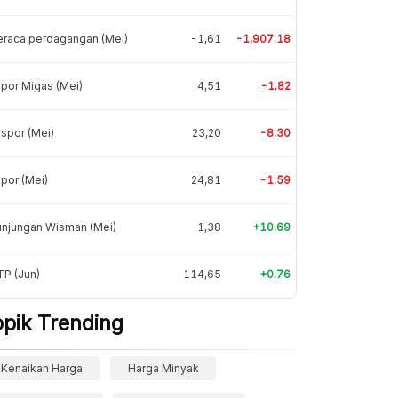
eraca perdagangan (Mei)
-1,61
-1,907.18
por Migas (Mei)
4,51
-1.82
spor (Mei)
23,20
-8.30
por (Mei)
24,81
-1.59
unjungan Wisman (Mei)
1,38
+10.69
P (Jun)
114,65
+0.76
opik Trending
Kenaikan Harga
Harga Minyak