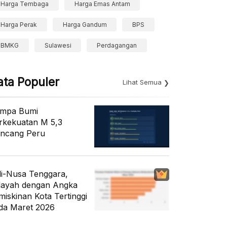
Harga Tembaga
Harga Emas Antam
Harga Perak
Harga Gandum
BPS
BMKG
Sulawesi
Perdagangan
ata Populer
Lihat Semua
mpa Bumi
rkekuatan M 5,3
ncang Peru
li-Nusa Tenggara,
layah dengan Angka
miskinan Kota Tertinggi
da Maret 2026