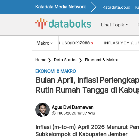
Katadata Media Network
Katadata.co.id
K
Lihat Topik
 (MEI)
1,38
NILAI TUKAR USD/IDR
Makro
17.988
INFLASI YOY (JU
Home
Data Stories
Ekonomi & Makro
EKONOMI & MAKRO
Bulan April, Inflasi Perlengk
Rutin Rumah Tangga di Kabu
Agus Dwi Darmawan
11/05/2026 18:37 WIB
Inflasi (m-to-m) April 2026 Menurut Pen
Subkelompok di Kabupaten Jember