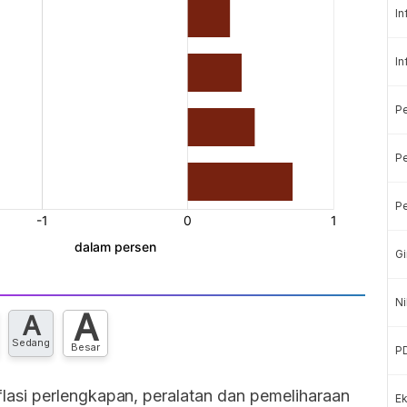
In
In
P
Pe
Pe
Gi
Ni
A
A
Sedang
Besar
P
si perlengkapan, peralatan dan pemeliharaan
Ek