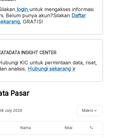
Silakan
login
untuk mengakses informasi
ni
.
Belum punya akun?
Silakan
Daftar
sekarang
,
GRATIS!
KATADATA INSIGHT CENTER
Hubungi KIC untuk permintaan data, riset,
dan analisis.
Hubungi sekarang »
ata Pasar
08 July 2026
Makro
Nama
Nilai
%