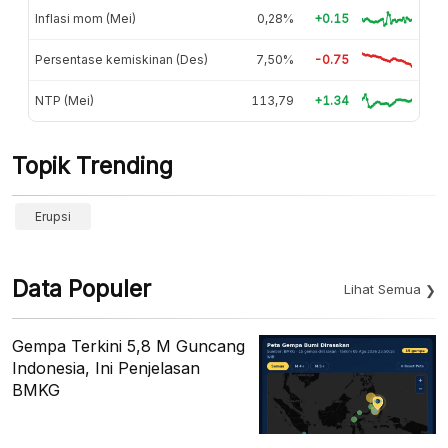
Inflasi mom (Mei)
0,28%
+0.15
Persentase kemiskinan (Des)
7,50%
-0.75
NTP (Mei)
113,79
+1.34
Topik Trending
Erupsi
Data Populer
Lihat Semua
Gempa Terkini 5,8 M Guncang
Indonesia, Ini Penjelasan
BMKG