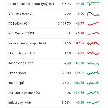
Pertumbuhan ekonomi (yoy) (Q1)
5,61%
+4.08
Gini rasio (Sem2)
0,38
0.00
PDB ADHK (Q1)
3.447,70
-0.77
Nilai Tukar USDIDR
18
-0.69
Neraca perdagangan (Apr)
89,10
-97.32
Ekspor Migas (Apr)
1,16
-9.81
Impor Migas (Apr)
4,60
+45.09
Ekspor (Apr)
25,30
+12.32
Impor (Apr)
25,21
+31.28
Kunjungan Wisman (Apr)
1,25
+14.75
Inflasi yoy (Mei)
3,08%
+0.66