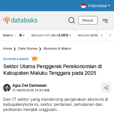
Indonesia
Masuk
Makro
18
3,08%
0,2
UKAR USD/IDR
INFLASI YOY (MEI)
INFLASI MOM (MEI)
Home
Data Stories
Ekonomi & Makro
EKONOMI & MAKRO
Sektor Utama Penggerak Perekonomian di
Kabupaten Maluku Tenggara pada 2025
Agus Dwi Darmawan
08/05/2026 14:34 WIB
Dari 17 sektor yang mendorong pergerakan ekonomi di
kabupaten/kota ini, sektor pertanian, kehutanan dan
perikanan menjadi unggulan.