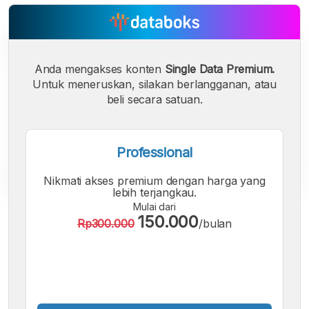
Anda mengakses konten
Single Data Premium.
Untuk meneruskan, silakan berlangganan, atau
beli secara satuan.
Professional
Nikmati akses premium dengan harga yang
lebih terjangkau.
Mulai dari
A
A
A
150.000
Rp300.000
/bulan
Font
Font
Font
Kecil
Sedang
Besar