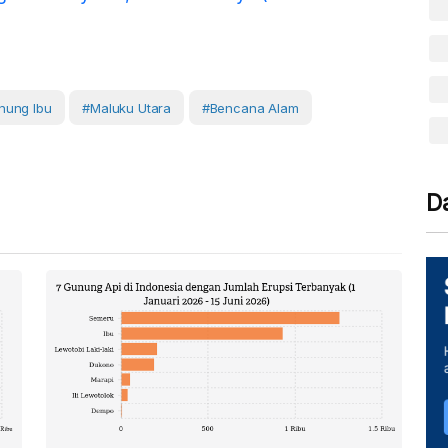
nung Ibu
#Maluku Utara
#Bencana Alam
D