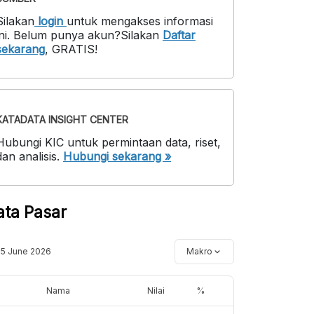
Silakan
login
untuk mengakses informasi
ni
.
Belum punya akun?
Silakan
Daftar
sekarang
,
GRATIS!
KATADATA INSIGHT CENTER
Hubungi KIC untuk permintaan data, riset,
dan analisis.
Hubungi sekarang »
ata Pasar
15 June 2026
Makro
Nama
Nilai
%