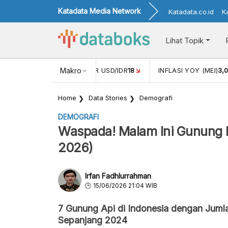
Katadata Media Network
Katadata.co.id
K
Lihat Topik
 (APR)
1,25
NILAI TUKAR USD/IDR
Makro
18
INFLASI YOY (MEI)
3,
Home
Data Stories
Demografi
DEMOGRAFI
Waspada! Malam Ini Gunung Ib
2026)
Irfan Fadhlurrahman
15/06/2026 21:04 WIB
7 Gunung Api di Indonesia dengan Juml
Sepanjang 2024