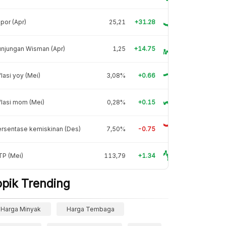
por (Apr)
25,21
+31.28
njungan Wisman (Apr)
1,25
+14.75
flasi yoy (Mei)
3,08%
+0.66
flasi mom (Mei)
0,28%
+0.15
rsentase kemiskinan (Des)
7,50%
-0.75
TP (Mei)
113,79
+1.34
opik Trending
Harga Minyak
Harga Tembaga