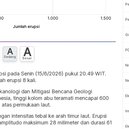
P
Pe
Gi
A
A
P
Sedang
Besar
Ni
psi pada Senin (15/6/2026) pukul 20.49 WIT.
h erupsi 8 kali.
Ne
ulkanologi dan Mitigasi Bencana Geologi
Ek
sia, tinggi kolom abu teramati mencapai 600
i atas permukaan laut.
Im
n intensitas tebal ke arah timur laut. Erupsi
amplitudo maksimum 28 milimeter dan durasi 61
Ek