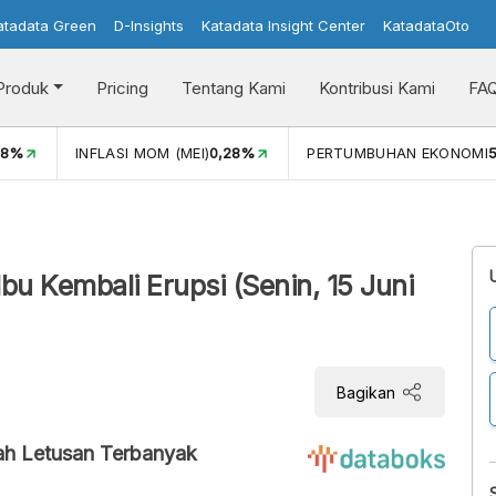
atadata Green
D-Insights
Katadata Insight Center
KatadataOto
Produk
Pricing
Tentang Kami
Kontribusi Kami
FA
08%
INFLASI MOM (MEI)
0,28%
PERTUMBUHAN EKONOMI
5
u Kembali Erupsi (Senin, 15 Juni
Bagikan
ah Letusan Terbanyak