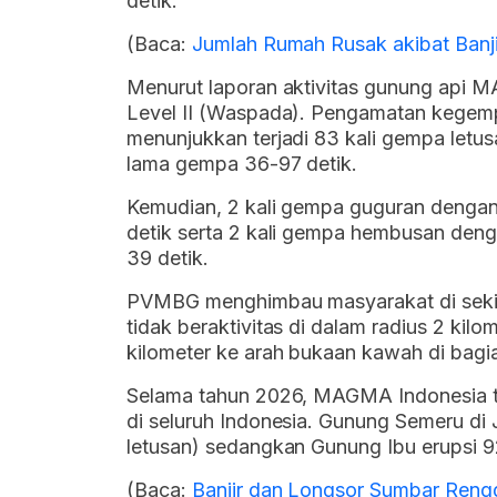
detik.
(Baca:
Jumlah Rumah Rusak akibat Banj
Menurut laporan aktivitas gunung api MA
Level II (Waspada). Pengamatan kegem
menunjukkan terjadi 83 kali gempa letus
lama gempa 36-97 detik.
Kemudian, 2 kali gempa guguran denga
detik serta 2 kali gempa hembusan den
39 detik.
PVMBG menghimbau masyarakat di sekit
tidak beraktivitas di dalam radius 2 kilo
kilometer ke arah bukaan kawah di bagi
Selama tahun 2026, MAGMA Indonesia te
di seluruh Indonesia. Gunung Semeru di 
letusan) sedangkan Gunung Ibu erupsi 92
(Baca:
Banjir dan Longsor Sumbar Reng