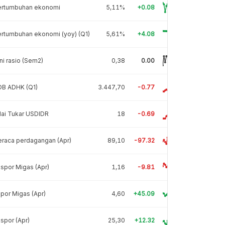
ertumbuhan ekonomi
5,11%
+0.08
rtumbuhan ekonomi (yoy) (Q1)
5,61%
+4.08
ni rasio (Sem2)
0,38
0.00
DB ADHK (Q1)
3.447,70
-0.77
lai Tukar USDIDR
18
-0.69
raca perdagangan (Apr)
89,10
-97.32
spor Migas (Apr)
1,16
-9.81
por Migas (Apr)
4,60
+45.09
spor (Apr)
25,30
+12.32