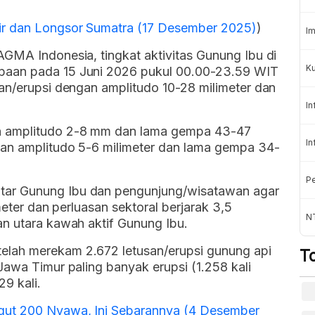
ir dan Longsor Sumatra (17 Desember 2025)
)
Im
GMA Indonesia, tingkat aktivitas Gunung Ibu di
Ku
paan pada 15 Juni 2026 pukul 00.00-23.59 WIT
an/erupsi dengan amplitudo 10-28 milimeter dan
In
n amplitudo 2-8 mm dan lama gempa 43-47
In
gan amplitudo 5-6 milimeter dan lama gempa 34-
Pe
ar Gunung Ibu dan pengunjung/wisatawan agar
meter dan perluasan sektoral berjarak 3,5
N
an utara kawah aktif Gunung Ibu.
lah merekam 2.672 letusan/erupsi gunung api
T
Jawa Timur paling banyak erupsi (1.258 kali
9 kali.
gut 200 Nyawa, Ini Sebarannya (4 Desember