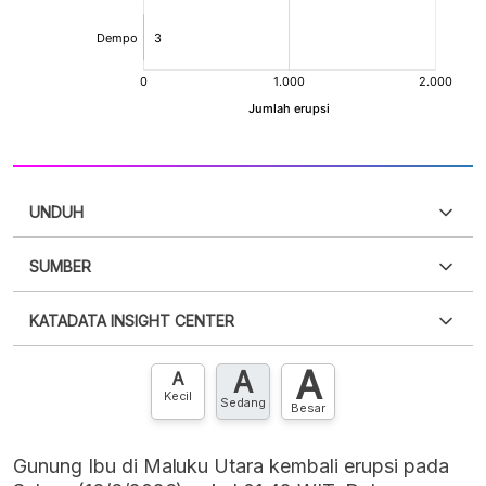
UNDUH
SUMBER
PDF
PNG
Silakan
login
untuk mengakses informasi ini
.
Belum
KATADATA INSIGHT CENTER
punya akun?
Silakan
Daftar sekarang
,
GRATIS!
XLS
EMBED
A
A
Hubungi sekarang »
A
Kecil
Sedang
Besar
Gunung Ibu di Maluku Utara kembali erupsi pada