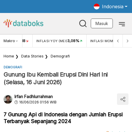
Indonesia
Masuk
Makro
18
3,08%
0,2
UKAR USD/IDR
INFLASI YOY (MEI)
INFLASI MOM (MEI)
Home
Data Stories
Demografi
DEMOGRAFI
Gunung Ibu Kembali Erupsi Dini Hari Ini
(Selasa, 16 Juni 2026)
Irfan Fadhlurrahman
16/06/2026 01:56 WIB
7 Gunung Api di Indonesia dengan Jumlah Erupsi
Terbanyak Sepanjang 2024