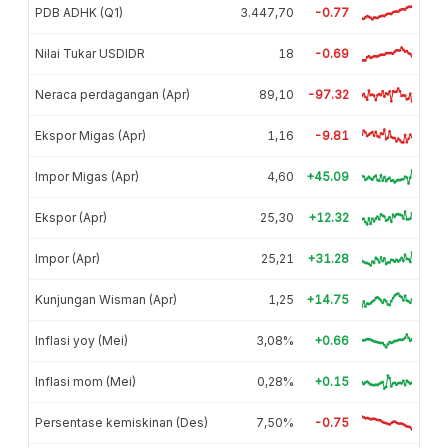
PDB ADHK (Q1)
3.447,70
-0.77
Nilai Tukar USDIDR
18
-0.69
Neraca perdagangan (Apr)
89,10
-97.32
Ekspor Migas (Apr)
1,16
-9.81
Impor Migas (Apr)
4,60
+45.09
Ekspor (Apr)
25,30
+12.32
Impor (Apr)
25,21
+31.28
Kunjungan Wisman (Apr)
1,25
+14.75
Inflasi yoy (Mei)
3,08%
+0.66
Inflasi mom (Mei)
0,28%
+0.15
Persentase kemiskinan (Des)
7,50%
-0.75