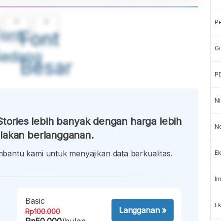
A
A
P
ont
Font
Gi
Sedang
Besar
P
Ni
tories lebih banyak dengan harga lebih
N
lakan berlangganan.
antu kami untuk menyajikan data berkualitas.
Ek
Im
Basic
Ek
Langganan
»
Rp100.000
Rp50.000
/bulan