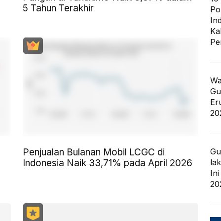
5 Tahun Terakhir
Po
In
Ka
Pe
Wa
Gu
Er
20
Penjualan Bulanan Mobil LCGC di
Gu
Indonesia Naik 33,71% pada April 2026
la
In
20