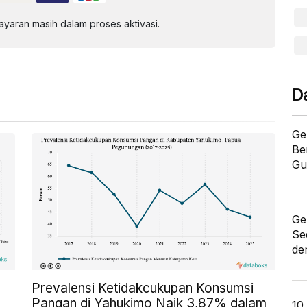
aran masih dalam proses aktivasi.
D
Ge
Be
Gu
Ge
Se
de
Prevalensi Ketidakcukupan Konsumsi
Pangan di Yahukimo Naik 3,87% dalam
10