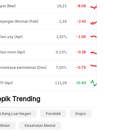
por (Mar)
19,21
-8.08
unjungan Wisman (Feb)
1,16
-2.42
flasi yoy (Apr)
2,42%
-1.06
flasi mom (Apr)
0,13%
-0.28
rsentase kemiskinan (Des)
7,50%
-0.75
P (Apr)
112,29
+0.43
opik Trending
Utang Luar Negeri
Pendidik
Erupsi
Mobil
Kesehatan Mental