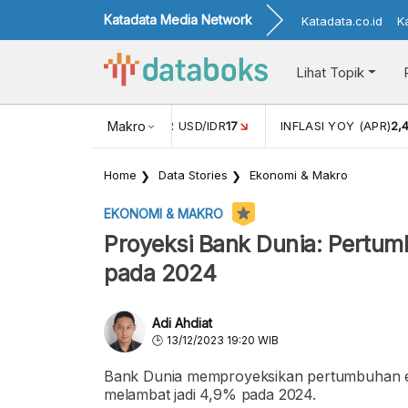
Katadata Media Network
Katadata.co.id
K
Lihat Topik
 (FEB)
1,16
NILAI TUKAR USD/IDR
Makro
17
INFLASI YOY (APR)
2,
Home
Data Stories
Ekonomi & Makro
EKONOMI & MAKRO
Proyeksi Bank Dunia: Pertu
pada 2024
Adi Ahdiat
13/12/2023 19:20 WIB
Bank Dunia memproyeksikan pertumbuhan ek
melambat jadi 4,9% pada 2024.