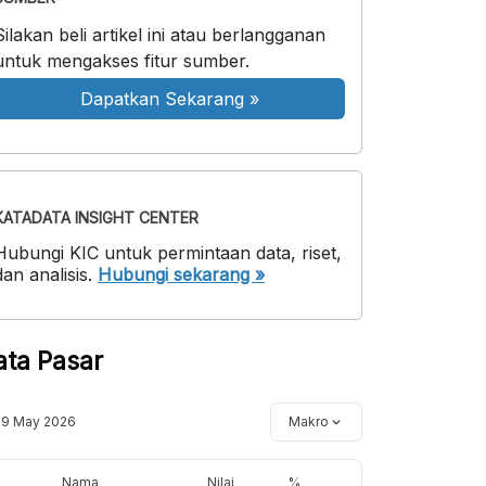
Silakan beli artikel ini atau berlangganan
untuk mengakses fitur sumber.
Dapatkan Sekarang
»
KATADATA INSIGHT CENTER
Hubungi KIC untuk permintaan data, riset,
dan analisis.
Hubungi sekarang »
ata Pasar
19 May 2026
Makro
Nama
Nilai
%