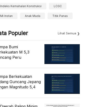
Indeks Kemahalan Konstruksi
LCGC
Mi Instan
Anak Muda
Titik Panas
ata Populer
Lihat Semua
mpa Bumi
rkekuatan M 5,3
ncang Peru
mpa Berkekuatan
dang Guncang Jepang
ngan Magnitudo 5,4
 Daerah Paling Minim