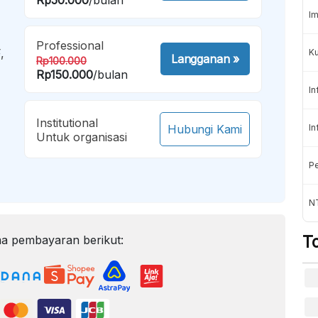
Im
Professional
,
K
Langganan
»
Rp100.000
Rp150.000
/bulan
In
Institutional
Hubungi Kami
In
Untuk organisasi
Pe
NT
T
a pembayaran berikut: