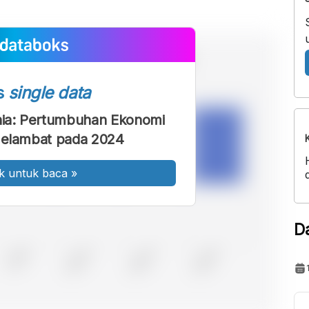
s
single data
nia: Pertumbuhan Ekonomi
Melambat pada 2024
k untuk baca
»
D