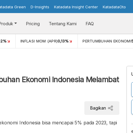
atadata Green
D-Insights
Katadata Insight Center
KatadataOto
Produk
Pricing
Tentang Kami
FAQ
42%
INFLASI MOM (APR)
0,13%
PERTUMBUHAN EKONOMI
mbuhan Ekonomi Indonesia Melambat
Bagikan
onomi Indonesia bisa mencapai 5% pada 2023, tapi