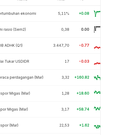
ertumbuhan ekonomi
5,11%
+0.08
ni rasio (Sem2)
0,38
0.00
DB ADHK (Q1)
3.447,70
-0.77
lai Tukar USDIDR
17
-0.03
eraca perdagangan (Mar)
3,32
+160.82
spor Migas (Mar)
1,28
+18.60
por Migas (Mar)
3,17
+58.74
spor (Mar)
22,53
+1.62