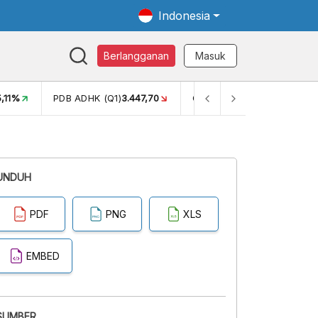
Indonesia
Berlangganan
Masuk
5,11%
PDB ADHK (Q1)
3.447,70
GINI RASIO (SEM2)
0,38
UNDUH
PDF
PNG
XLS
EMBED
SUMBER